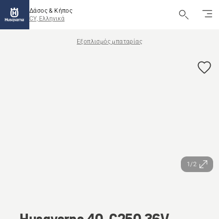
Δάσος & Κήπος
CY, Ελληνικά
Εξοπλισμός μπαταρίας
1/2
Husqvarna 40-C250 36V