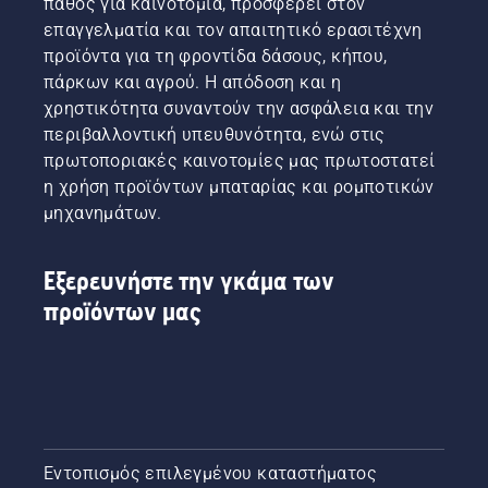
πάθος για καινοτομία, προσφέρει στον
μπαταρίας
Johan
τη
επαγγελματία και τον απαιτητικό ερασιτέχνη
της
Svennung,
λειτουργία
προϊόντα για τη φροντίδα δάσους, κήπου,
εταιρείας
Διευθυντής
savE.
μας,
προϊόντων
πάρκων και αγρού. Η απόδοση και η
ενοικιάζοντάς
της
χρηστικότητα συναντούν την ασφάλεια και την
τα από
Husqvarna
περιβαλλοντική υπευθυνότητα, ενώ στις
ψηφιακές
για τα
πρωτοποριακές καινοτομίες μας πρωτοστατεί
εργαλειοθήκες
ηλεκτρικά
η χρήση προϊόντων μπαταρίας και ρομποτικών
με την
εργαλεία
ονομασία
χειρός
μηχανημάτων.
Tools for
και τα
You σε
εργαλεία
πολλές
χειρός
Εξερευνήστε την γκάμα των
χώρες.
με
προϊόντων μας
μπαταρία.
Εντοπισμός επιλεγμένου καταστήματος