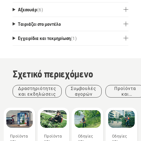
Αξεσουάρ
(
6
)
Ταιριάζει στο μοντέλο
Εγχειρίδια και τεκμηρίωση
(
1
)
Σχετικό περιεχόμενο
Δραστηριότητες
Συμβουλές
Προϊόντα
και εκδηλώσεις
αγορών
και
καινοτομίες
Προϊόντα
Προϊόντα
Οδηγίες
Οδηγίες