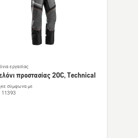
όνια εργασίας
τερες
ελόνι προστασίας 20C, Technical
ρειες
ηκε σύμφωνα με
O 11393
νι
ίας
l