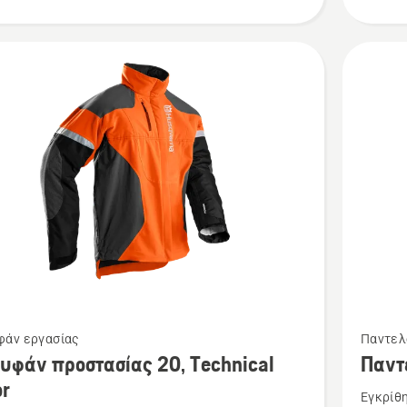
Δείτε
άν εργασίας
Παντελ
ότερες
περισσό
υφάν προστασίας 20, Technical
Παντε
έρειες
λεπτομέ
or
Εγκρίθ
για