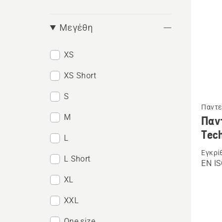
Μεγέθη
XS
XS Short
Δείτε
S
Παντε
περισσ
M
Παν
λεπτομ
Tech
L
για
Εγκρί
το
L Short
EN IS
Παντελ
XL
υψηλή
ορατότ
XXL
Techni
One size