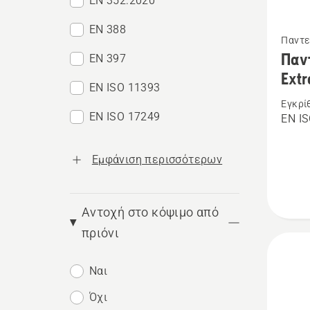
EN 352:2020
Δείτε
EN 388
Παντε
περισσ
Παντ
EN 397
λεπτομ
Extr
EN ISO 11393
για
Εγκρί
το
EN ISO 17249
EN IS
Παντελ
προστα
Εμφάνιση περισσότερων
Techni
Extrem
Αντοχή στο κόψιμο από
Arboris
πριόνι
Ναι
Όχι