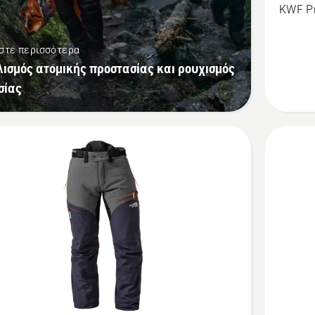
KWF Pr
Μπουφά
δασοκομ
στε περισσότερα
Technica
λισμός ατομικής προστασίας και ρουχισμός
Extreme
σίας