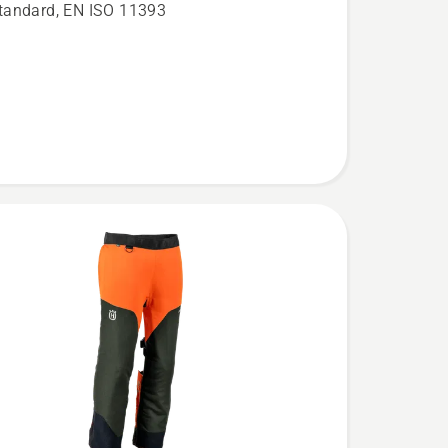
andard, EN ISO 11393
νι
ίας
al