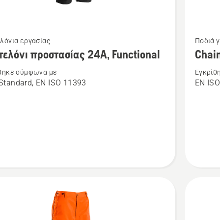
Δείτε
λόνια εργασίας
Ποδιά 
ότερες
περισσό
ελόνι προστασίας 24Α, Functional
Chain
έρειες
λεπτομέ
θηκε σύμφωνα με
Εγκρίθ
για
Standard, EN ISO 11393
EN ISO
το
όνι
Chains
σίας
chaps,
Function
nal