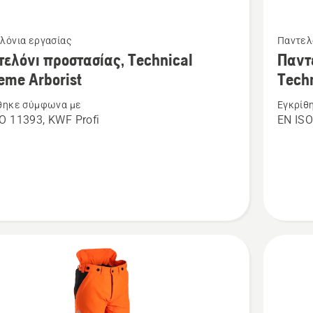
Δείτε
λόνια εργασίας
Παντελ
ότερες
περισσό
ελόνι προστασίας, Technical
Παντ
έρειες
λεπτομέ
eme Arborist
Techn
για
θηκε σύμφωνα με
Εγκρίθ
το
O 11393, KWF Profi
EN ISO
όνι
Παντελό
σίας,
για
cal
χρήση
e
αλυσοπρ
t
Technica
Robust