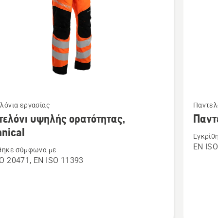
Δείτε
λόνια εργασίας
Παντελ
ότερες
περισσό
τελόνι υψηλής ορατότητας,
Παντ
έρειες
λεπτομέ
nical
Εγκρίθ
για
EN IS
θηκε σύμφωνα με
το
O 20471, EN ISO 11393
όνι
Παντελό
ς
προστασ
ητας,
20C,
cal
Technica