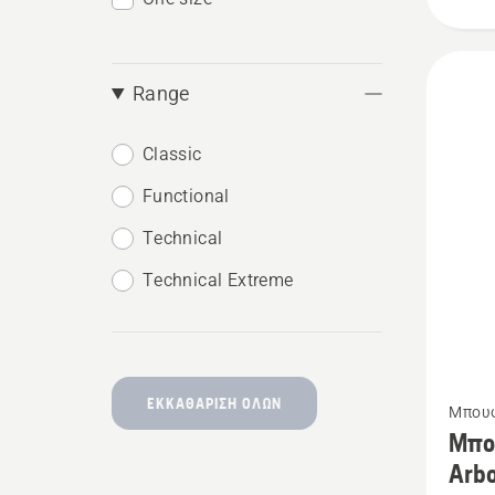
Range
Classic
Functional
Technical
Technical Extreme
Δείτε
ΕΚΚΑΘΆΡΙΣΗ ΌΛΩΝ
Μπουφ
περισσ
Μπο
λεπτομ
Arb
για