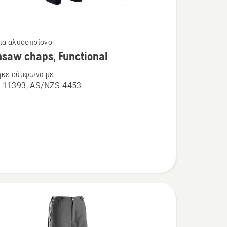
για αλυσοπρίονο
τερες
saw chaps, Functional
ρειες
ηκε σύμφωνα με
 11393, AS/NZS 4453
aw
al