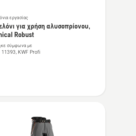
όνια εργασίας
τερες
ελόνι για χρήση αλυσοπρίονου,
ρειες
ical Robust
ηκε σύμφωνα με
 11393, KWF Profi
νι
ίονου,
l