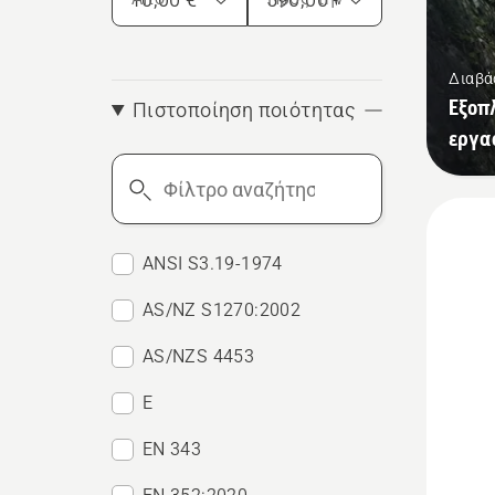
Διαβά
Εξοπ
Πιστοποίηση ποιότητας
εργα
Φίλτρο
αναζήτησης
ANSI S3.19-1974
AS/NZ S1270:2002
AS/NZS 4453
E
EN 343