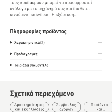
τους κραδασμούς μπορεί να προσαρμοστεί
ανάλογα με το μηχάνημά σας και διαθέτει
κινούμενη επένδυση. Η εξάρτυση
προσαρμόζεται πολύ εύκολα με μια πλάκα
θώρακαι και μια ζώνη γοφών. Η εύκολη
Πληροφορίες προϊόντος
απελευθέρωση βοηθάει στο να αφαιρέσετε το
προϊόν από την εξάρτυση εύκολα και με
Χαρακτηριστικά
(
2
)
ασφάλεια.
Προδιαγραφές
Ταιριάζει στο μοντέλο
Σχετικό περιεχόμενο
Δραστηριότητες
Συμβουλές
Προϊόντα
και εκδηλώσεις
αγορών
και