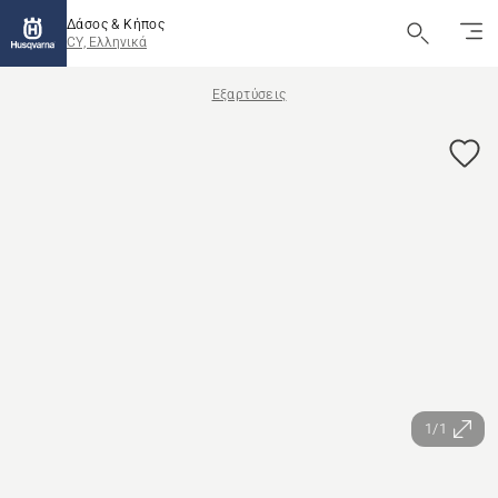
Δάσος & Κήπος
CY, Ελληνικά
Εξαρτύσεις
1/1