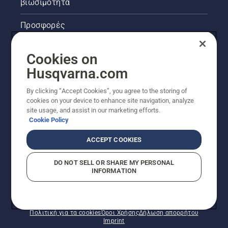
βιωσιμότητα
Προσφορές
Νομικές πληροφορίες προϊόντων
Cookies on
Husqvarna.com
Άλλοι ιστότοποι Husqvarna
By clicking “Accept Cookies”, you agree to the storing of
cookies on your device to enhance site navigation, analyze
site usage, and assist in our marketing efforts.
Cookie Policy
ACCEPT COOKIES
DO NOT SELL OR SHARE MY PERSONAL
INFORMATION
© Husqvarna AB (δημοσ.) Με την επιφύλαξη παντός
δικαιώματος. Οι εμφανιζόμενες τιμές είναι οι
συνιστώμενες τιμές λιανικής.
Πολιτική για τα cookies
Όροι Χρήσης
Δήλωση απορρήτου
Imprint