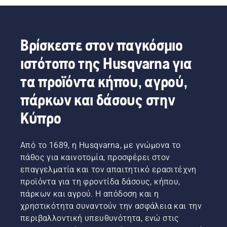
αυτόν
και
τον
πάρκων
οδηγό
στον
χρήσης
κόσμο.
Βρίσκεστε στον παγκόσμιο
θαμνοκοπτικών,
Είναι η
ιστότοπο της Husqvarna για
θα
ομάδα
βρείτε
Η. Και
τα προϊόντα κήπου, αγρού,
κάποιες
είναι οι
συμβουλές
πιο
πάρκων και δάσους στην
για την
απαιτητικοί
ασφαλή
χρήστες
Κύπρο
και
μας.
αποτελεσματική
χρήση
Από το 1689, η Husqvarna, με γνώμονα το
των
πάθος για καινοτομία, προσφέρει στον
θαμνοκοπτικών
επαγγελματία και τον απαιτητικό ερασιτέχνη
της
Husqvarna.
προϊόντα για τη φροντίδα δάσους, κήπου,
πάρκων και αγρού. Η απόδοση και η
χρηστικότητα συναντούν την ασφάλεια και την
περιβαλλοντική υπευθυνότητα, ενώ στις