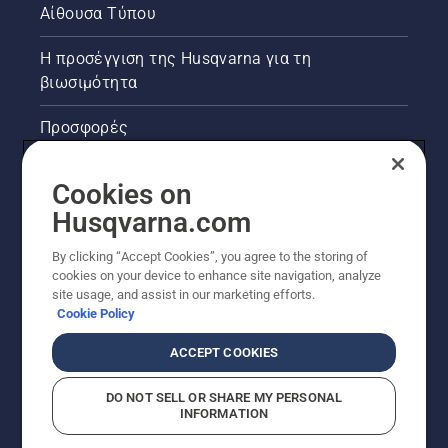
Αίθουσα Τύπου
Η προσέγγιση της Husqvarna για τη
βιωσιμότητα
Προσφορές
Νομικές πληροφορίες προϊόντων
Cookies on
Husqvarna.com
Άλλοι ιστότοποι Husqvarna
By clicking “Accept Cookies”, you agree to the storing of
cookies on your device to enhance site navigation, analyze
site usage, and assist in our marketing efforts.
Cookie Policy
ACCEPT COOKIES
DO NOT SELL OR SHARE MY PERSONAL
INFORMATION
© Husqvarna AB (δημοσ.) Με την επιφύλαξη παντός