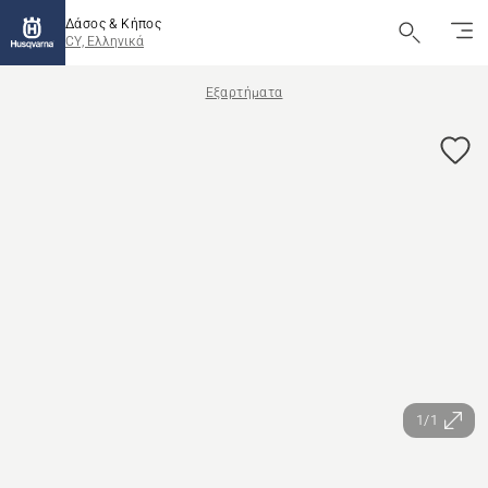
Δάσος & Κήπος
CY, Ελληνικά
Εξαρτήματα
1/1