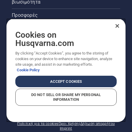
βιωσιμότητα
Προσφορές
Νομικές πληροφορίες προϊόντων
Cookies on
Husqvarna.com
Άλλοι ιστότοποι Husqvarna
By clicking “Accept Cookies”, you agree to the storing of
cookies on your device to enhance site navigation, analyze
site usage, and assist in our marketing efforts.
Cookie Policy
ACCEPT COOKIES
DO NOT SELL OR SHARE MY PERSONAL
INFORMATION
© Husqvarna AB (δημοσ.) Με την επιφύλαξη παντός
δικαιώματος. Οι εμφανιζόμενες τιμές είναι οι
συνιστώμενες τιμές λιανικής.
Πολιτική για τα cookies
Όροι Χρήσης
Δήλωση απορρήτου
Imprint