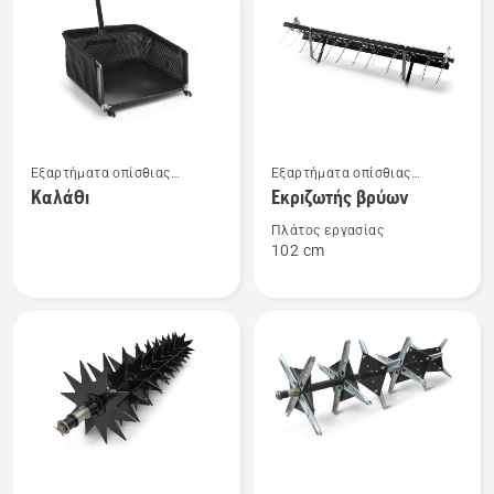
τα
προϊόντα
Δείτε
Δείτε
Εξαρτήματα οπίσθιας
Εξαρτήματα οπίσθιας
περισσότερες
περισσότερες
τοποθέτησης
τοποθέτησης
Καλάθι
Εκριζωτής βρύων
λεπτομέρειες
λεπτομέρειες
για
για
Πλάτος εργασίας
102 cm
το
το
Καλάθι
Εκριζωτής
βρύων
Δείτε
Δείτε