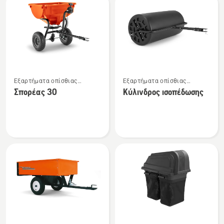
Δείτε
Δείτε
Εξαρτήματα οπίσθιας
Εξαρτήματα οπίσθιας
περισσότερες
περισσότερες
τοποθέτησης
τοποθέτησης
Σπορέας 30
Κύλινδρος ισοπέδωσης
λεπτομέρειες
λεπτομέρειες
για
για
το
το
Σπορέας
Κύλινδρος
30
ισοπέδωσης
Δείτε
Δείτε