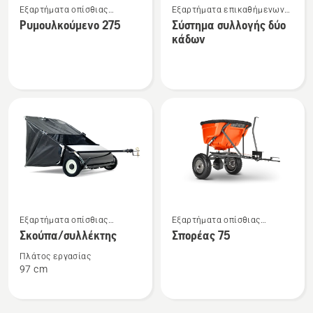
Εξαρτήματα οπίσθιας
Εξαρτήματα επικαθήμενων
περισσότερες
περισσότερες
τοποθέτησης
χλοοκοπτικών με λαβές
Ρυμουλκούμενο 275
Σύστημα συλλογής δύο
λεπτομέρειες
λεπτομέρειες
οπίσθιας τοποθέτησης
κάδων
για
για
το
το
Ρυμουλκούμενο
Σύστημα
275
συλλογής
δύο
κάδων
Δείτε
Δείτε
Εξαρτήματα οπίσθιας
Εξαρτήματα οπίσθιας
περισσότερες
περισσότερες
τοποθέτησης
τοποθέτησης
Σκούπα/συλλέκτης
Σπορέας 75
λεπτομέρειες
λεπτομέρειες
για
για
Πλάτος εργασίας
97 cm
το
το
Σκούπα/
Σπορέας
συλλέκτης
75