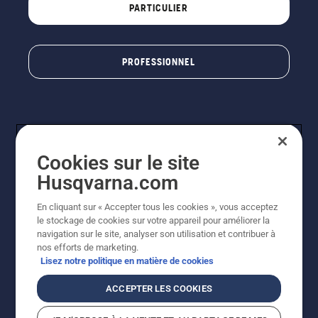
PARTICULIER
PROFESSIONNEL
Cookies sur le site
Husqvarna.com
En cliquant sur « Accepter tous les cookies », vous acceptez
© Husqvarna AB (publ). Tous droits réservés. Les prix
le stockage de cookies sur votre appareil pour améliorer la
indiqués sont à titre indicatif de Husqvarna Schweiz AG
navigation sur le site, analyser son utilisation et contribuer à
aux revendeurs participants, prix en CHF, TVA 8,1 % et
nos efforts de marketing.
TAR incluses. Sous réserve de modification. Tous les
Lisez notre politique en matière de cookies
prix indiqués sont des prix de vente recommandés (TVA
incluse), sauf si le produit est disponible pour un achat
ACCEPTER LES COOKIES
direct.
Politique relative aux cookies
Conditions d'utilisation