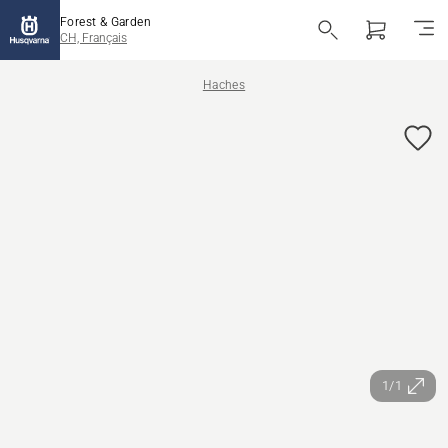
Forest & Garden
CH, Français
Haches
1/1