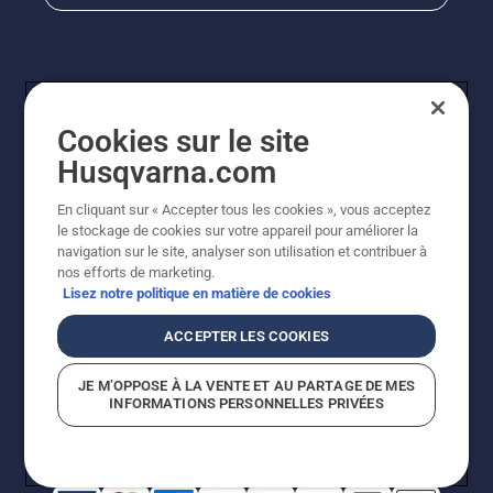
Cookies sur le site
Husqvarna.com
En cliquant sur « Accepter tous les cookies », vous acceptez
© Husqvarna AB (publ). Tous droits réservés. Les prix
le stockage de cookies sur votre appareil pour améliorer la
indiqués sont à titre indicatif de Husqvarna Schweiz AG
navigation sur le site, analyser son utilisation et contribuer à
aux revendeurs participants, prix en CHF, TVA 8,1 % et
nos efforts de marketing.
TAR incluses. Sous réserve de modification. Tous les
Lisez notre politique en matière de cookies
prix indiqués sont des prix de vente recommandés (TVA
incluse), sauf si le produit est disponible pour un achat
ACCEPTER LES COOKIES
direct.
Politique relative aux cookies
Conditions d'utilisation
JE M’OPPOSE À LA VENTE ET AU PARTAGE DE MES
Avis de confidentialité
Impression
CGVL Shop en ligne
INFORMATIONS PERSONNELLES PRIVÉES
Signalement de violations présumées