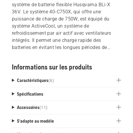
système de batterie flexible Husqvarna BLi-X
36V. Le système 40-C750X, qui offre une
puissance de charge de 750W, est équipé du
système ActiveCool, un système de
refroidissement par air actif avec ventilateurs
intégrés. Il permet une charge rapide des
batteries en évitant les longues périodes de
refroidissement. Le chargeur peut être placé sur
un table ou une étagère ou facilement fixé au mur
Informations sur les produits
à l'aide d'un support de montage mural,
disponible en tant qu'accessoire.
Caractéristiques
(
6
)
Spécifications
Accessoires
(
11
)
S'adapte au modèle