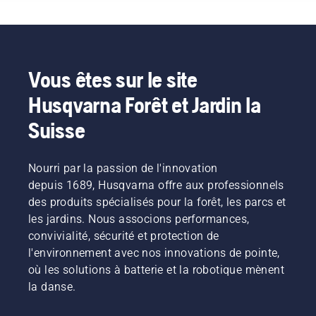
peuvent
puissance
installation
tout en
perturber
supérieure »,
plus
conservant
leur
explique
confortable
le couple
travail.
Johan
et réduit
pour
Grâce
Svennung,
la
permettre
aux
responsable
fatigue
Vous êtes sur le site
à
produits
produit
lors de
l'utilisateur
Husqvarna Forêt et Jardin la
alimentés
pour les
l'utilisation,
de
par
machines
ce qui
préserver
Suisse
batterie,
portatives
vous
la durée
ce
électriques
permet
de vie de
problème
et à
de
la
Nourri par la passion de l'innovation
est
batterie
travailler
batterie
depuis 1689, Husqvarna offre aux professionnels
considérablement
chez
plus
lors de la
réduit.
Husqvarna.
longtemps
des produits spécialisés pour la forêt, les parcs et
coupe
sans
les jardins. Nous associons performances,
d'herbe
interruption.
fine. Il
convivialité, sécurité et protection de
vous
l'environnement avec nos innovations de pointe,
suffit
où les solutions à batterie et la robotique mènent
d'appuyer
la danse.
sur un
bouton