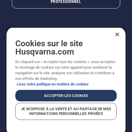
PROFESSIONNEL
Cookies sur le site
Husqvarna.com
En cliquant sur « Accepter tous les cookies », vous acceptez
© Husqvarna AB (publ). Tous droits réservés. Les prix
le stockage de cookies sur votre appareil pour améliorer la
indiqués sont à titre indicatif de Husqvarna Schweiz AG
navigation sur le site, analyser son utilisation et contribuer à
aux revendeurs participants, prix en CHF, TVA 8,1 % et
nos efforts de marketing.
TAR incluses. Sous réserve de modification. Tous les
Lisez notre politique en matière de cookies
prix indiqués sont des prix de vente recommandés (TVA
incluse), sauf si le produit est disponible pour un achat
ACCEPTER LES COOKIES
direct.
Politique relative aux cookies
Conditions d'utilisation
JE M’OPPOSE À LA VENTE ET AU PARTAGE DE MES
Avis de confidentialité
Impression
CGVL Shop en ligne
INFORMATIONS PERSONNELLES PRIVÉES
Signalement de violations présumées