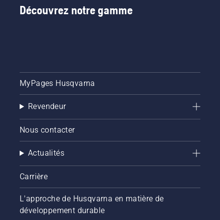
du
Découvrez notre gamme
coupe-
bordures
à
batterie
pour
activer
et
désactiver
MyPages Husqvarna
le mode
savE.
Revendeur
Nous contacter
Actualités
Carrière
L'approche de Husqvarna en matière de
développement durable