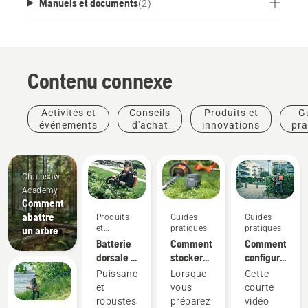
Manuels et documents
(
2
)
Contenu connexe
Activités et
Conseils
Produits et
G
événements
d'achat
innovations
pra
Chainsaw
Academy
Comment
abattre
Produits
Guides
Guides
et
pratiques
pratiques
un arbre
innovations
Batterie
Comment
Comment
dorsale :
stocker
configurer
Une
votre
et
Puissance
Lorsque
Cette
révolution
batterie
installer
et
vous
courte
pour les
Husqvarna
correctement
robustesse,
préparez
vidéo