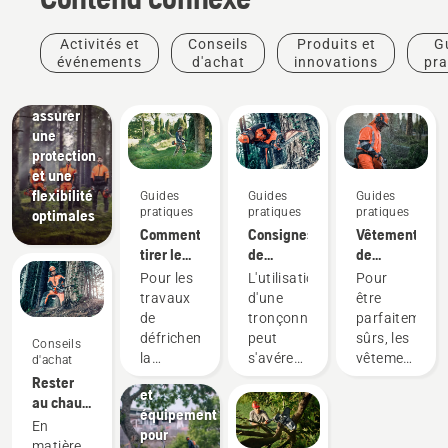
matériaux
soigneusement
Activités et
Conseils
Produits et
G
sélectionnés
événements
d'achat
innovations
pra
pour
vous
assurer
une
protection
et une
Aménagement
flexibilité
Guides
paysager
Guides
Guides
pratiques
Outils
pratiques
pratiques
optimales
Comment
pour
Consignes
Vêtements
tirer le
l'aménagement
de
de
meilleur
paysager,
sécurité
protection
Pour les
L'utilisation
Pour
parti de
équipement
concernant
Husqvarna :
travaux
d'une
être
votre
pour
les
guides
de
tronçonneuse
parfaitement
débroussailleuse
l'aménagement
tronçonneuses
de
défrichement,
peut
sûrs, les
Conseils
paysager
nettoyage
la
s'avérer
vêtements
d'achat
professionnel
et de
débroussailleuse
dangereuse.
de
Rester
et
réparation
est l'outil
Mais en
protection
au chaud
équipement
le plus
respectant
doivent
et en
En
pour
polyvalent.
quelques
être
sécurité :
matière