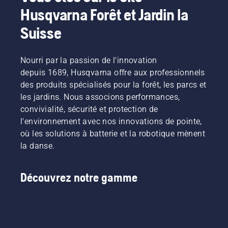
la
et
permettra
Husqvarna Forêt et Jardin la
croissance
réduire
d'améliorer
de
son
votre
Suisse
nouvelles
efficacité.
sécurité
branches.
lors de
Mais
l'utilisation
Nourri par la passion de l'innovation
quelles
de
depuis 1689, Husqvarna offre aux professionnels
branches
tronçonneuses.
devez-
des produits spécialisés pour la forêt, les parcs et
vous
les jardins. Nous associons performances,
tailler ?
convivialité, sécurité et protection de
Quand
l'environnement avec nos innovations de pointe,
devez-
où les solutions à batterie et la robotique mènent
vous le
faire et
la danse.
avec
quels
outils ?
Découvrez notre gamme
Pour
vous
aider à
explorer
les