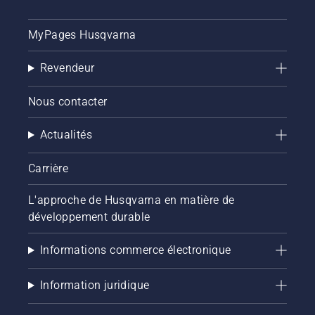
possibilités,
nous
MyPages Husqvarna
avons
conçu ce
guide
Revendeur
simple
sur
Nous contacter
l'élagage
des
Actualités
arbres.
Carrière
L'approche de Husqvarna en matière de
développement durable
Informations commerce électronique
Information juridique