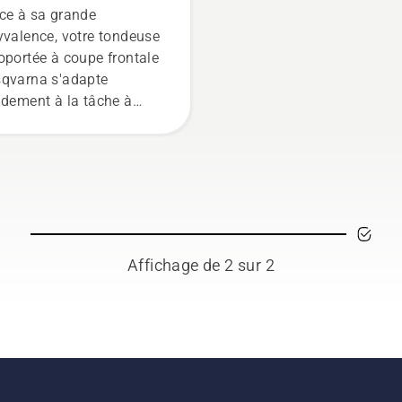
deuse autoportée à
ce à sa grande
pe frontale Husqvarna
yvalence, votre tondeuse
oportée à coupe frontale
qvarna s'adapte
idement à la tâche à
omplir ainsi qu'à toutes
 tâches saisonnières.
Affichage de 2 sur 2