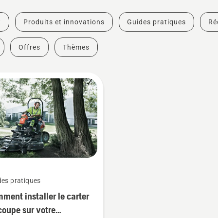
t
Produits et innovations
Guides pratiques
Ré
Offres
Thèmes
des pratiques
ment installer le carter
coupe sur votre