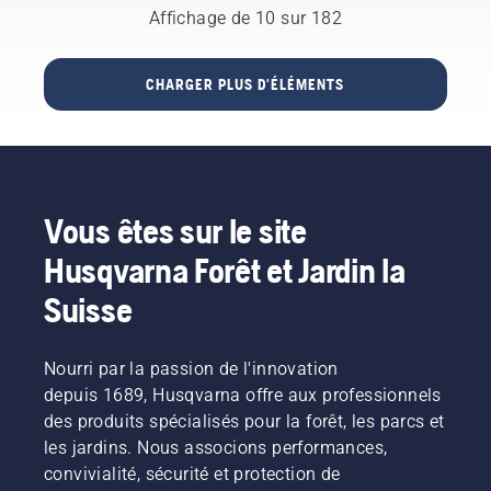
de
et bien
et
substances
Affichage de 10 sur 182
plus
manière
tournez-
qui
encore.
le
peuvent
drastique.
Nous
manuellement
atteindre
CHARGER PLUS D'ÉLÉMENTS
nous
ou
la
réjouissons
utilisez
couche
de votre
un
de
visite !
tournevis
protection
si
et
nécessaire.
réduire
Vous êtes sur le site
son
efficacité.
Husqvarna Forêt et Jardin la
Suisse
Nourri par la passion de l'innovation
depuis 1689, Husqvarna offre aux professionnels
des produits spécialisés pour la forêt, les parcs et
les jardins. Nous associons performances,
convivialité, sécurité et protection de