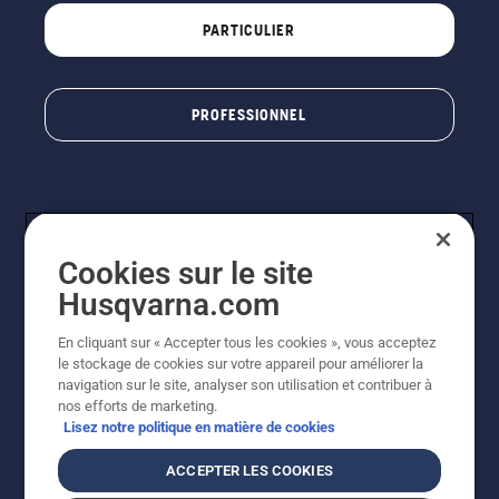
PARTICULIER
PROFESSIONNEL
Cookies sur le site
Husqvarna.com
En cliquant sur « Accepter tous les cookies », vous acceptez
© Husqvarna AB (publ). Tous droits réservés. Les prix
le stockage de cookies sur votre appareil pour améliorer la
indiqués sont à titre indicatif de Husqvarna Schweiz AG
navigation sur le site, analyser son utilisation et contribuer à
aux revendeurs participants, prix en CHF, TVA 8,1 % et
nos efforts de marketing.
TAR incluses. Sous réserve de modification. Tous les
Lisez notre politique en matière de cookies
prix indiqués sont des prix de vente recommandés (TVA
incluse), sauf si le produit est disponible pour un achat
ACCEPTER LES COOKIES
direct.