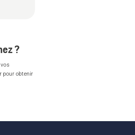
hez ?
 vos
r pour obtenir