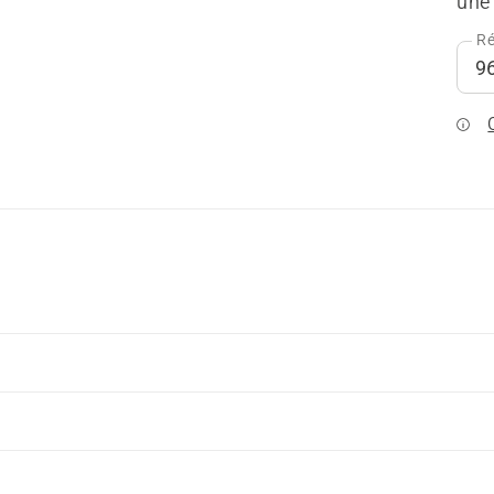
une 
Ré