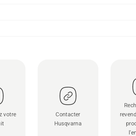
Rech
z votre
Contacter
revend
it
Husqvarna
pro
l'e