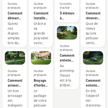
Guides
Guides
Conseils
Guides
pratiques
pratiques
d'achat
pratiques
Comment
Comment
5 éléments
Comment
démarrer
installer
à
rénover
votre
le carter
prendre
votre
Suivez
Grâce à
Quoi de
tondeuse
de coupe
en
pelouse
ces
sa
mieux
autoportée
sur votre
compte
et
étapes
grande
qu'une
à coupe
tondeuse
lors de
réparer
simples
polyvalence,
pelouse
frontale
autoportée
l'achat
les trous
lors du
votre
verte,
Guides
Husqvarna
à coupe
d'une
dans
démarrage
tondeuse
saine et
pratiques
frontale
tondeuse
votre
de votre
autoportée
luxuriante,
Comment
Husqvarna
autoportée
gazon
tondeuse
à coupe
parfaite
entretenir
autoportée
frontale
pour
ma
Au
à coupe
Husqvarna
vous
pelouse
printemps,
Guides
Guides
Guides
frontale
s'adapte
relaxer
au
pratiques
pratiques
pratiques
l'heure
Husqvarna.
rapidement
paisiblement
printemps :
Comment
Broyage
Comment
est à la
à la
ou pour
nos
arroser
d'herbe
entretenir
préparation
tâche à
des
9 meilleurs
votre
et de
ma
de votre
Un bon
Le
En été,
accomplir
moments
conseils
pelouse
feuilles
pelouse
jardin
arrosage
paillage
l'objectif
ainsi
en
en été :
pour de
Offres
est
de votre
est
qu'à
famille
Couvercle
nos
nouvelles
indispensable
pelouse
d'entretenir
toutes
ou entre