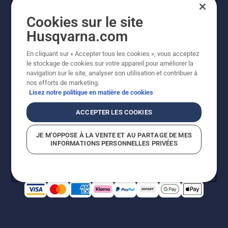
Cookies sur le site
Husqvarna.com
En cliquant sur « Accepter tous les cookies », vous acceptez
© Husqvarna AB (publ). Tous droits réservés. Les prix
le stockage de cookies sur votre appareil pour améliorer la
indiqués sont à titre indicatif de Husqvarna Schweiz AG
navigation sur le site, analyser son utilisation et contribuer à
aux revendeurs participants, prix en CHF, TVA 8,1 % et
nos efforts de marketing.
TAR incluses. Sous réserve de modification. Tous les
Lisez notre politique en matière de cookies
prix indiqués sont des prix de vente recommandés (TVA
incluse), sauf si le produit est disponible pour un achat
ACCEPTER LES COOKIES
direct.
Politique relative aux cookies
Conditions d'utilisation
JE M’OPPOSE À LA VENTE ET AU PARTAGE DE MES
Avis de confidentialité
Impression
CGVL Shop en ligne
INFORMATIONS PERSONNELLES PRIVÉES
Signalement de violations présumées