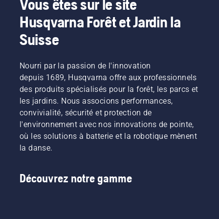
Vous êtes sur le site
résidus
les plus
qualité
possible
d'herbe
chaudes.
inégale.
Husqvarna Forêt et Jardin la
lorsque
et les
Pour
l'herbe
feuilles
vous
Suisse
repoussera.
broyées.
mettre
Pour
dans le
vous
bain,
Nourri par la passion de l'innovation
mettre
commencez
depuis 1689, Husqvarna offre aux professionnels
dans le
par
bain,
des produits spécialisés pour la forêt, les parcs et
consulter
commencez
nos
les jardins. Nous associons performances,
par
conseils
convivialité, sécurité et protection de
consulter
essentiels
l'environnement avec nos innovations de pointe,
nos
tout au
où les solutions à batterie et la robotique mènent
conseils
long de
essentiels
la danse.
la saison
tout au
pour que
long de
votre
la saison
Découvrez notre gamme
pelouse
pour que
reste
votre
saine et
pelouse
luxuriante.
reste