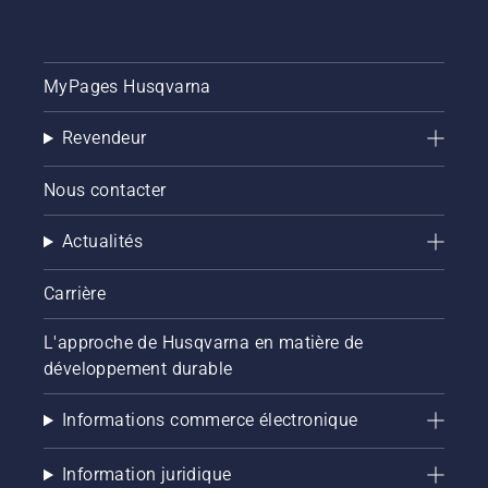
l'herbe.
cette
un
procédure,
régime
vous
normal.
verrez
MyPages Husqvarna
que
votre
Revendeur
débroussaille
Husqvarna
Nous contacter
est très
facile à
démarrer.
Actualités
Carrière
L'approche de Husqvarna en matière de
développement durable
Informations commerce électronique
Information juridique