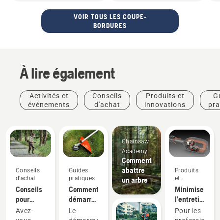
VOIR TOUS LES COUPE-
BORDURES
À lire également
Activités et
Conseils
Produits et
G
événements
d'achat
innovations
pra
Chainsaw
Academy
Comment
abattre
Conseils
Guides
Produits
d'achat
pratiques
et
un arbre
innovations
Conseils
Comment
Minimisez
pour
démarrer
l'entretien
l'achat
un
grâce
Avez-
Le
Pour les
d'une
coupe-
aux