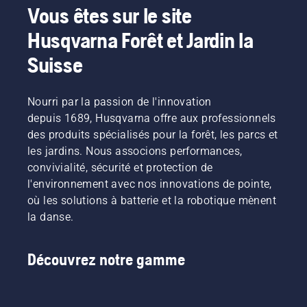
gazon. Il
s'allume.
s'allume.
Vous êtes sur le site
longtemps
vous
Éteignez
Une fois
sans
suffit de
le starter
le
Husqvarna Forêt et Jardin la
interruption.
regarder
lorsque
moteur
la vidéo
le
Suisse
arrêté,
et de
moteur
éteignez
suivre
s'arrête
le starter
ces
et tirez à
et tirez à
Nourri par la passion de l'innovation
quelques
nouveau
nouveau
depuis 1689, Husqvarna offre aux professionnels
étapes
sur la
sur la
des produits spécialisés pour la forêt, les parcs et
simples.
corde du
corde du
les jardins. Nous associons performances,
Il est
lanceur
lanceur
convivialité, sécurité et protection de
toujours
jusqu'à
jusqu'à
plus
ce que le
ce que le
l'environnement avec nos innovations de pointe,
facile de
moteur
moteur
où les solutions à batterie et la robotique mènent
travailler
démarre.
démarre.
la danse.
sur un
Procédure
Enfin,
établi, et
de
faites
cela
démarrage
tourner
Découvrez notre gamme
évite de
de la
le
perdre
débroussaille
moteur
des vis
Si vous
pour
dans
suivez
obtenir