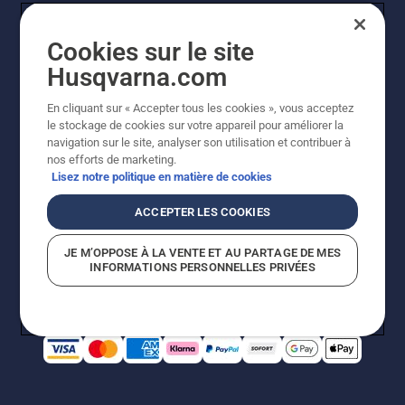
Cookies sur le site
Husqvarna.com
En cliquant sur « Accepter tous les cookies », vous acceptez
© Husqvarna AB (publ). Tous droits réservés. Les prix
le stockage de cookies sur votre appareil pour améliorer la
indiqués sont à titre indicatif de Husqvarna Schweiz AG
navigation sur le site, analyser son utilisation et contribuer à
aux revendeurs participants, prix en CHF, TVA 8,1 % et
nos efforts de marketing.
TAR incluses. Sous réserve de modification. Tous les
Lisez notre politique en matière de cookies
prix indiqués sont des prix de vente recommandés (TVA
incluse), sauf si le produit est disponible pour un achat
ACCEPTER LES COOKIES
direct.
Politique relative aux cookies
Conditions d'utilisation
JE M’OPPOSE À LA VENTE ET AU PARTAGE DE MES
Avis de confidentialité
Impression
CGVL Shop en ligne
INFORMATIONS PERSONNELLES PRIVÉES
Signalement de violations présumées