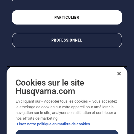
PARTICULIER
PROFESSIONNEL
Cookies sur le site
Husqvarna.com
En cliquant sur « Accepter tous les cookies », vous acceptez
© Husqvarna AB (publ). Tous droits réservés. Les prix
le stockage de cookies sur votre appareil pour améliorer la
indiqués sont à titre indicatif de Husqvarna Schweiz AG
navigation sur le site, analyser son utilisation et contribuer à
aux revendeurs participants, prix en CHF, TVA 8,1 % et
nos efforts de marketing.
TAR incluses. Sous réserve de modification. Tous les
Lisez notre politique en matière de cookies
prix indiqués sont des prix de vente recommandés (TVA
incluse), sauf si le produit est disponible pour un achat