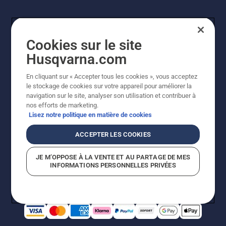
Cookies sur le site
Husqvarna.com
En cliquant sur « Accepter tous les cookies », vous acceptez
© Husqvarna AB (publ). Tous droits réservés. Les prix
le stockage de cookies sur votre appareil pour améliorer la
indiqués sont à titre indicatif de Husqvarna Schweiz AG
navigation sur le site, analyser son utilisation et contribuer à
aux revendeurs participants, prix en CHF, TVA 8,1 % et
nos efforts de marketing.
TAR incluses. Sous réserve de modification. Tous les
Lisez notre politique en matière de cookies
prix indiqués sont des prix de vente recommandés (TVA
incluse), sauf si le produit est disponible pour un achat
ACCEPTER LES COOKIES
direct.
Politique relative aux cookies
Conditions d'utilisation
JE M’OPPOSE À LA VENTE ET AU PARTAGE DE MES
Avis de confidentialité
Impression
CGVL Shop en ligne
INFORMATIONS PERSONNELLES PRIVÉES
Signalement de violations présumées