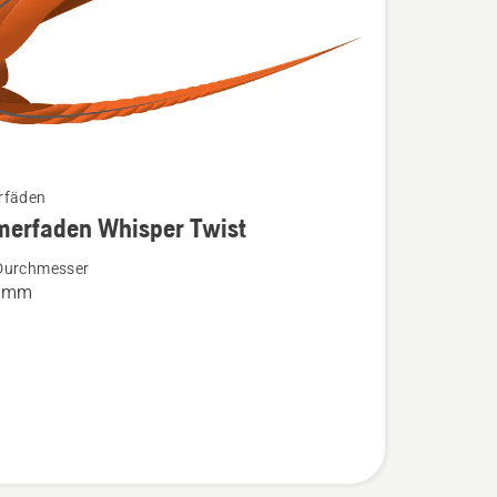
rfäden
merfaden Whisper Twist
Durchmesser
faden
3 mm
n