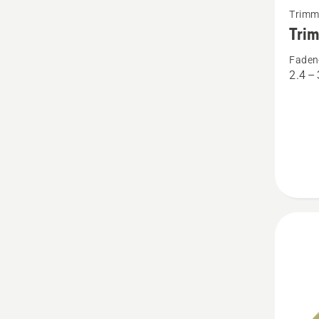
Trimm
Details
Tri
zu
Faden
Trimme
2.4 –
Opti
Quadra
anzeig