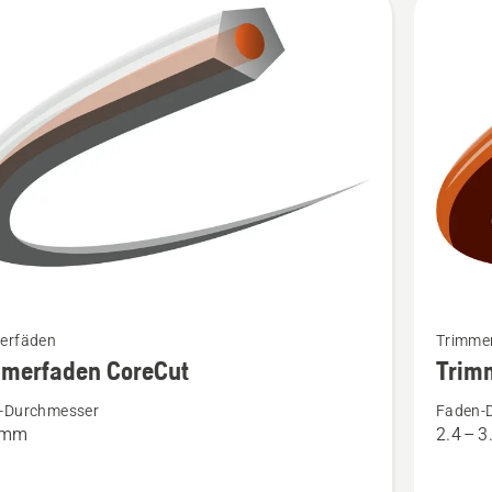
kte
Mehr
erfäden
Trimme
Details
mmerfaden CoreCut
Trim
zu
-Durchmesser
Faden-
rfaden
Trimmer
4 mm
2.4 – 
t
Opti
en
Penta