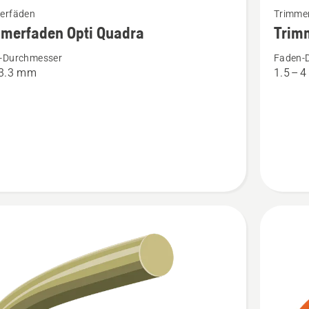
erfäden
Trimme
Details
mmerfaden Opti Quadra
Trim
zu
-Durchmesser
Faden-
rfaden
Trimmer
 3.3 mm
1.5 – 
Opti
Round
en
anzeige