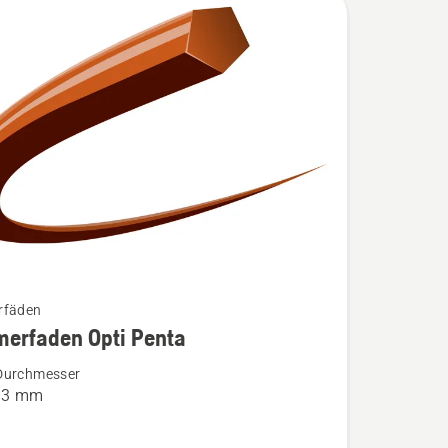
rfäden
merfaden Opti Penta
Durchmesser
faden
3.3 mm