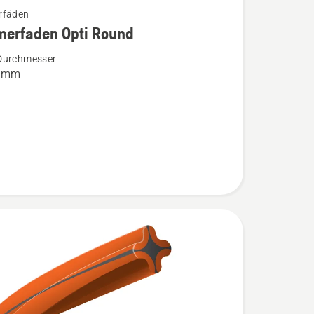
rfäden
merfaden Opti Round
Durchmesser
faden
4 mm
n