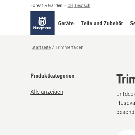
Forest & Garden
–
CH, Deutsch
Geräte
Teile und Zubehör
S
Startseite
Trimmerfäden
Tri
Produktkategorien
Alle anzeigen
Entdeck
Husqva
besonde
Alle