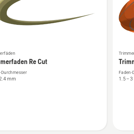
Mehr
erfäden
Trimme
Details
mmerfaden Re Cut
Trim
zu
-Durchmesser
Faden-
rfaden
Trimmer
 2.4 mm
1.5 – 
Whisper
Twist
en
anzeige