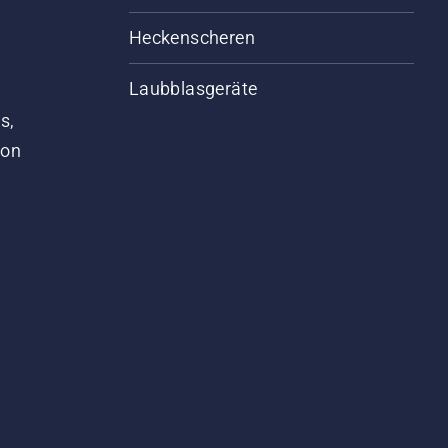
Heckenscheren
Laubblasgeräte
s,
von