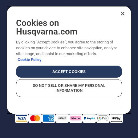
Cookies on
Husqvarna.com
By clicking “Accept Cookies”, you agree to the storing of
© Husqvarna® AB (publ). Alle Rechte vorbehalten. Die
cookies on your device to enhance site navigation, analyze
Preisangaben sind unverbindliche Preisempfehlungen
site usage, and assist in our marketing efforts.
von Husqvarna Schweiz AG an den teilnehmenden
Cookie Policy
Fachhandel, Preise in CHF inklusive 8,1% MWST und
VRG. Änderungen vorbehalten. Alle Preise sind
ACCEPT COOKIES
unverbindliche Preisempfehlungen (inkl. MwSt), es sei
denn sie sind für den direkten Kauf verfügbar.
DO NOT SELL OR SHARE MY PERSONAL
Cookie-Richtlinie
Nutzungsbedingungen
Datenschutzerklärung
INFORMATION
Imprint
Vermutete Verstöße melden