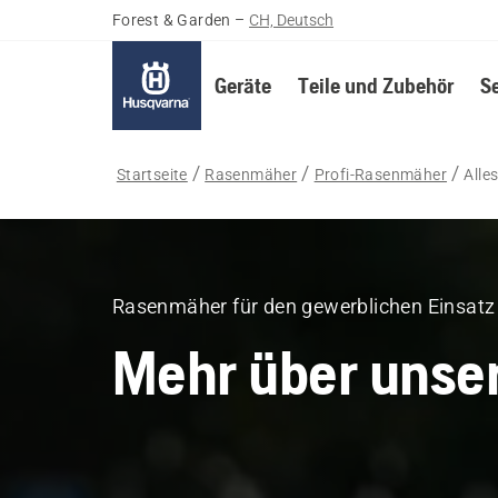
Forest & Garden
–
CH, Deutsch
Geräte
Teile und Zubehör
S
Startseite
Rasenmäher
Profi-Rasenmäher
Alle
Rasenmäher für den gewerblichen Einsatz
Mehr über unse