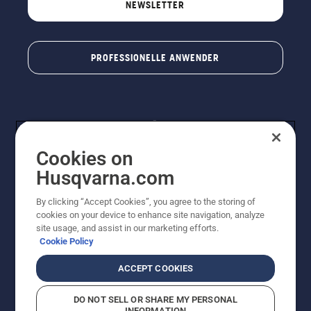
NEWSLETTER
PROFESSIONELLE ANWENDER
Cookies on
Husqvarna.com
By clicking “Accept Cookies”, you agree to the storing of
© Husqvarna® AB (publ). Alle Rechte vorbehalten. Die
cookies on your device to enhance site navigation, analyze
Preisangaben sind unverbindliche Preisempfehlungen
site usage, and assist in our marketing efforts.
von Husqvarna Schweiz AG an den teilnehmenden
Cookie Policy
Fachhandel, Preise in CHF inklusive 8,1% MWST und
VRG. Änderungen vorbehalten. Alle Preise sind
ACCEPT COOKIES
unverbindliche Preisempfehlungen (inkl. MwSt), es sei
denn sie sind für den direkten Kauf verfügbar.
DO NOT SELL OR SHARE MY PERSONAL
Cookie-Richtlinie
Nutzungsbedingungen
Datenschutzerklärung
INFORMATION