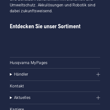
von
Video
Umweltschutz. Akkulösungen und Robotik sind
Schwert
gezeigt.
und
dabei zukunftsweisend.
Kette.
Befolgen
Entdecken Sie unser Sortiment
Sie die
Anweisungen
in
diesem
kurzen
Video,
um zu
erfahren,
Husqvarna MyPages
wie Sie
überprüfen
Händler
können,
ob das
Kettenschmiersystem
Kontakt
korrekt
funktioniert.
Aktuelles
Prüfen
Sie
zuerst
Karriere