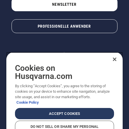
eines
NEWSLETTER
Baumes
entfernt.
Öl am
Stamm
PROFESSIONELLE ANWENDER
zeigt an,
dass das
Schmiersystem
funktioniert.
Cookies on
Husqvarna.com
By clicking “Accept Cookies”, you agree to the storing of
© Husqvarna® AB (publ). Alle Rechte vorbehalten. Die
cookies on your device to enhance site navigation, analyze
Preisangaben sind unverbindliche Preisempfehlungen
site usage, and assist in our marketing efforts.
von Husqvarna Schweiz AG an den teilnehmenden
Cookie Policy
Fachhandel, Preise in CHF inklusive 8,1% MWST und
VRG. Änderungen vorbehalten. Alle Preise sind
ACCEPT COOKIES
unverbindliche Preisempfehlungen (inkl. MwSt), es sei
denn sie sind für den direkten Kauf verfügbar.
DO NOT SELL OR SHARE MY PERSONAL
Cookie-Richtlinie
Nutzungsbedingungen
Datenschutzerklärung