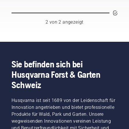
Motorsäge
pro
verwenden,
Saison.
um eine
Bei
Überhitzung
staubigen
2 von 2 angezeigt
Ihrer
oder
Motorsäge
schmutzigen
beim
Bedingungen
Schneiden
müssen
zu
Sie das
verhindern
Öl ggf.
und
öfter
Sie befinden sich bei
sicherzustellen,
wechseln.
Husqvarna Forst & Garten
dass sie
Es gibt
sich
zwei
Schweiz
reibungsfrei
Möglichkeiten,
um das
das Öl
Schwert
abzulassen.
Husqvarna ist seit 1689 von der Leidenschaft für
bewegt.
Beide
Dies
Innovation angetrieben und bietet professionelle
Methoden
verlängert
werden
Produkte für Wald, Park und Garten. Unsere
die
in
wegweisenden Innovationen vereinen Leistung
Lebensdauer
diesem
und Benutzerfreundlichkeit mit Sicherheit und