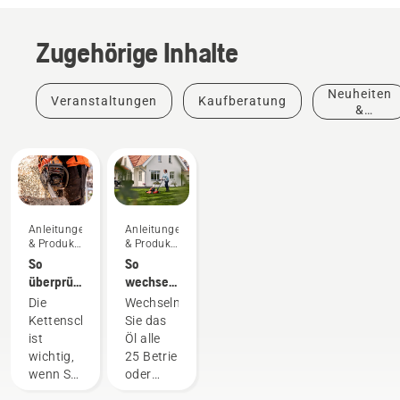
Zugehörige Inhalte
Neuheiten
Veranstaltungen
Kaufberatung
&
Produkte
Anleitungen
Anleitungen
& Produkt-
& Produkt-
Leitfäden
Leitfäden
So
So
überprüfen
wechseln
Sie, dass
Sie das
Die
Wechseln
die
Öl Ihres
Kettenschmierung
Sie das
Kettenschmierung
Husqvarna
ist
Öl alle
Ihrer
Rasenmähers
wichtig,
25 Betriebsstunden
Kettensäge
wenn Sie
oder
funktioniert
eine
einmal