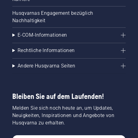
den
Ölstand.
Husqvarnas Engagement bezüglich
Starten
Nachhaltigkeit
Sie Ihre
Motorsäge
E-COM-Informationen
und
stellen
Sie
Rechtliche Informationen
sicher,
dass die
Andere Husqvarna Seiten
Kettenbremse
ausgeschaltet
ist.
Erhöhen
Sie die
Bleiben Sie auf dem Laufenden!
Drehzahl
des
Melden Sie sich noch heute an, um Updates,
Motorsägenmotors
Neuigkeiten, Inspirationen und Angebote von
ein paar
Zentimeter
Husqvarna zu erhalten.
vom
Stamm