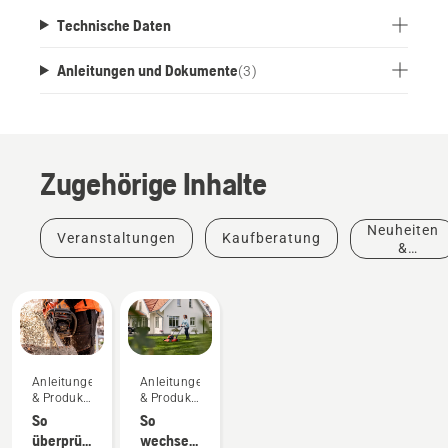
Technische Daten
Anleitungen und Dokumente
(
3
)
Zugehörige Inhalte
Neuheiten
Veranstaltungen
Kaufberatung
&
Produkte
Anleitungen
Anleitungen
& Produkt-
& Produkt-
Leitfäden
Leitfäden
So
So
überprüfen
wechseln