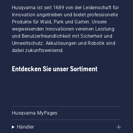
Schwert
abzulassen.
Husqvarna ist seit 1689 von der Leidenschaft für
bewegt.
Beide
Dies
Innovation angetrieben und bietet professionelle
Methoden
verlängert
werden
Produkte für Wald, Park und Garten. Unsere
die
in
wegweisenden Innovationen vereinen Leistung
Lebensdauer
diesem
und Benutzerfreundlichkeit mit Sicherheit und
von
Video
Umweltschutz. Akkulösungen und Robotik sind
Schwert
gezeigt.
und
dabei zukunftsweisend.
Kette.
Befolgen
Entdecken Sie unser Sortiment
Sie die
Anweisungen
in
diesem
kurzen
Video,
um zu
erfahren,
Husqvarna MyPages
wie Sie
überprüfen
Händler
können,
ob das