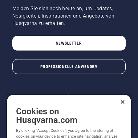
des
Melden Sie sich noch heute an, um Updates,
Motorsägenmotors
Neuigkeiten, Inspirationen und Angebote von
ein paar
Zentimeter
Husqvarna zu erhalten.
vom
Stamm
eines
NEWSLETTER
Baumes
entfernt.
Öl am
Stamm
PROFESSIONELLE ANWENDER
zeigt an,
dass das
Schmiersystem
funktioniert.
Cookies on
Husqvarna.com
By clicking “Accept Cookies”, you agree to the storing of
© Husqvarna® AB (publ). Alle Rechte vorbehalten. Die
cookies on your device to enhance site navigation, analyze
Preisangaben sind unverbindliche Preisempfehlungen