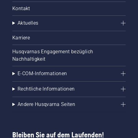
Kettenschmiersystem
Kontakt
korrekt
funktioniert.
Aktuelles
Prüfen
Sie
zuerst
Karriere
den
Ölstand.
Husqvarnas Engagement bezüglich
Starten
Nachhaltigkeit
Sie Ihre
Motorsäge
E-COM-Informationen
und
stellen
Sie
Rechtliche Informationen
sicher,
dass die
Andere Husqvarna Seiten
Kettenbremse
ausgeschaltet
ist.
Erhöhen
Sie die
Bleiben Sie auf dem Laufenden!
Drehzahl