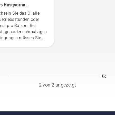
es Husqvarna
senmähers
hseln Sie das Öl alle
Betriebsstunden oder
mal pro Saison. Bei
ubigen oder schmutzigen
ingungen müssen Sie
 Öl ggf. öfter wechseln.
gibt zwei Möglichkeiten,
 Öl abzulassen. Beide
hoden werden in diesem
eo gezeigt.
2 von 2 angezeigt