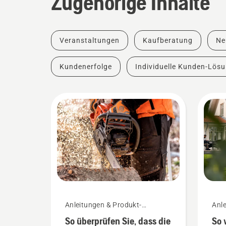
Zugehörige Inhalte
Veranstaltungen
Kaufberatung
Ne
Kundenerfolge
Individuelle Kunden-Lös
Anleitungen & Produkt-
Anle
Leitfäden
Leit
So überprüfen Sie, dass die
So 