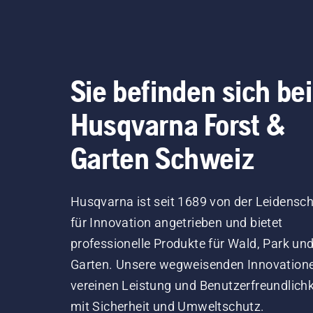
korrekt funktioniert. Prüfen
Sie zuerst den Ölstand.
Starten Sie Ihre Motorsäge
und stellen Sie sicher, dass
die Kettenbremse
Sie befinden sich bei
ausgeschaltet ist. Erhöhen
Sie die Drehzahl des
Husqvarna Forst &
Motorsägenmotors ein paar
Zentimeter vom Stamm
Garten Schweiz
eines Baumes entfernt. Öl
am Stamm zeigt an, dass
das Schmiersystem
Husqvarna ist seit 1689 von der Leidensch
funktioniert.
für Innovation angetrieben und bietet
professionelle Produkte für Wald, Park un
Garten. Unsere wegweisenden Innovation
vereinen Leistung und Benutzerfreundlichk
mit Sicherheit und Umweltschutz.