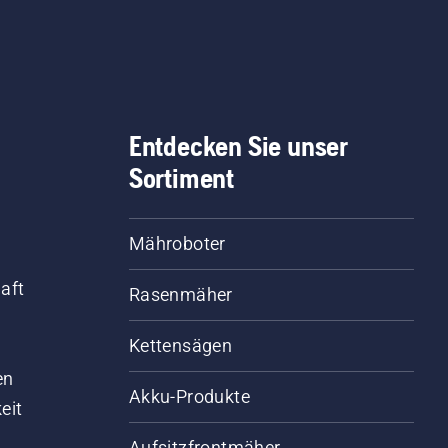
Entdecken Sie unser
Sortiment
Mähroboter
aft
Rasenmäher
Kettensägen
d
en
Akku-Produkte
eit
Aufsitzfrontmäher