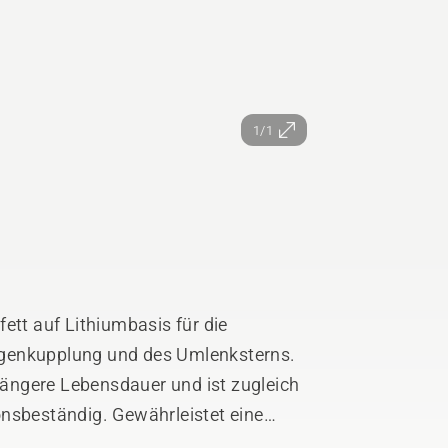
1/1
ett auf Lithiumbasis für die
ägenkupplung und des Umlenksterns.
 längere Lebensdauer und ist zugleich
onsbeständig. Gewährleistet eine
raturen und hohem Druck.