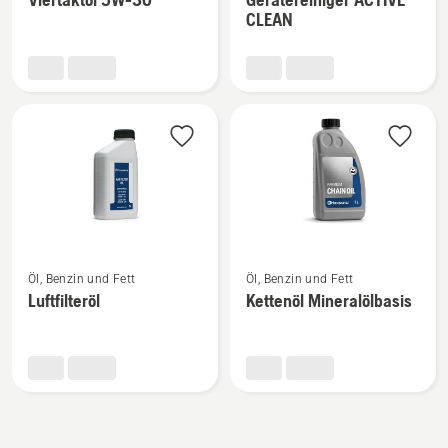
zu
zu
CLEAN
Viertaktöl
Gerätereiniger
5W-
ACTIVE
30
CLEAN
anzeigen
anzeigen
Mehr
Mehr
Öl, Benzin und Fett
Öl, Benzin und Fett
Details
Details
Luftfilteröl
Kettenöl Mineralölbasis
zu
zu
Luftfilteröl
Kettenöl
anzeigen
Mineralölbasis
anzeigen