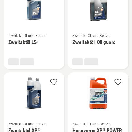
Mehr
Mehr
Zweitakt-Öl und Benzin
Zweitakt-Öl und Benzin
Details
Details
Zweitaktöl LS+
Zweitaktöl, Oil guard
zu
zu
Zweitaktöl
Zweitaktöl,
LS+
Oil
anzeigen
guard
anzeigen
Mehr
Mehr
Zweitakt-Öl und Benzin
Zweitakt-Öl und Benzin
Details
Details
Zweitaktöl XP®
Husqvarna XP® POWER