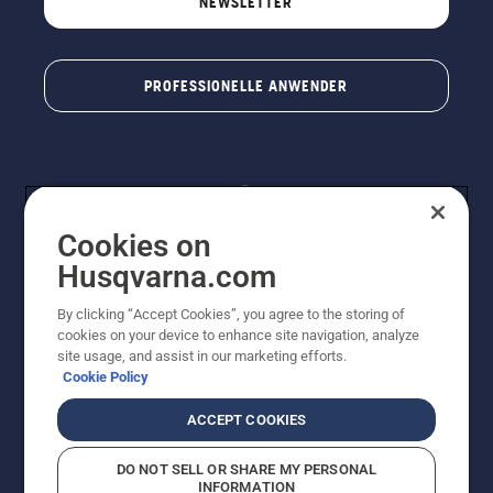
NEWSLETTER
PROFESSIONELLE ANWENDER
Cookies on
Husqvarna.com
By clicking “Accept Cookies”, you agree to the storing of
© Husqvarna® AB (publ). Alle Rechte vorbehalten. Die
cookies on your device to enhance site navigation, analyze
Preisangaben sind unverbindliche Preisempfehlungen
site usage, and assist in our marketing efforts.
von Husqvarna Schweiz AG an den teilnehmenden
Cookie Policy
Fachhandel, Preise in CHF inklusive 8,1% MWST und
VRG. Änderungen vorbehalten. Alle Preise sind
ACCEPT COOKIES
unverbindliche Preisempfehlungen (inkl. MwSt), es sei
denn sie sind für den direkten Kauf verfügbar.
DO NOT SELL OR SHARE MY PERSONAL
Cookie-Richtlinie
Nutzungsbedingungen
Datenschutzerklärung
INFORMATION
Imprint
Vermutete Verstöße melden