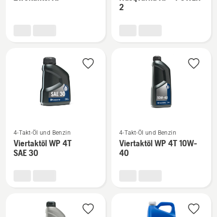
zu
zu
2
Zweitaktöl
Husqvarna
XP®
XP®
anzeigen
POWER
2
anzeigen
Mehr
Mehr
4-Takt-Öl und Benzin
4-Takt-Öl und Benzin
Details
Details
Viertaktöl WP 4T
Viertaktöl WP 4T 10W-
zu
zu
SAE 30
40
Viertaktöl
Viertaktöl
WP 4T
WP 4T
SAE 30
10W-
anzeigen
40
anzeigen