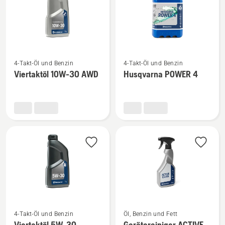
Mehr
Mehr
4-Takt-Öl und Benzin
4-Takt-Öl und Benzin
Details
Details
Viertaktöl 10W-30 AWD
Husqvarna POWER 4
zu
zu
Viertaktöl
Husqvarna
10W-
POWER
30 AWD
4
anzeigen
anzeigen
Mehr
Mehr
4-Takt-Öl und Benzin
Öl, Benzin und Fett
Details
Details
Viertaktöl 5W-30
Gerätereiniger ACTIVE