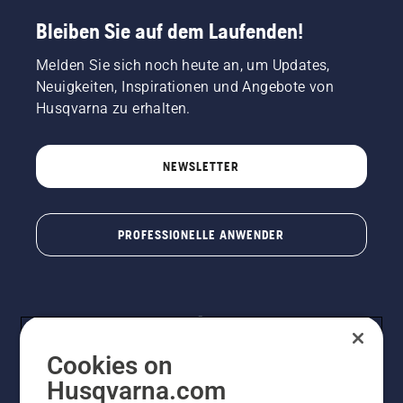
Sie die
Bleiben Sie auf dem Laufenden!
Drehzahl
des
Melden Sie sich noch heute an, um Updates,
Motorsägenmotors
Neuigkeiten, Inspirationen und Angebote von
ein paar
Zentimeter
Husqvarna zu erhalten.
vom
Stamm
eines
NEWSLETTER
Baumes
entfernt.
Öl am
Stamm
PROFESSIONELLE ANWENDER
zeigt an,
dass das
Schmiersystem
funktioniert.
Cookies on
Husqvarna.com