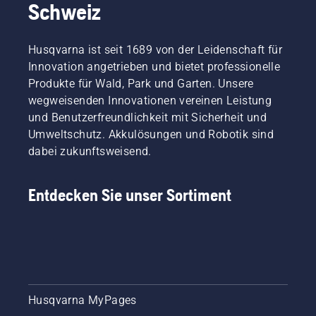
Schweiz
reibungsfrei
Möglichkeiten,
um das
das Öl
Schwert
abzulassen.
Husqvarna ist seit 1689 von der Leidenschaft für
bewegt.
Beide
Dies
Innovation angetrieben und bietet professionelle
Methoden
verlängert
werden
Produkte für Wald, Park und Garten. Unsere
die
in
wegweisenden Innovationen vereinen Leistung
Lebensdauer
diesem
und Benutzerfreundlichkeit mit Sicherheit und
von
Video
Umweltschutz. Akkulösungen und Robotik sind
Schwert
gezeigt.
und
dabei zukunftsweisend.
Kette.
Befolgen
Entdecken Sie unser Sortiment
Sie die
Anweisungen
in
diesem
kurzen
Video,
um zu
erfahren,
Husqvarna MyPages
wie Sie