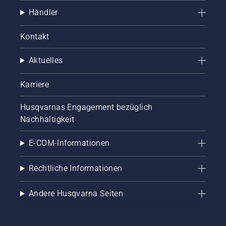
überprüfen
Händler
können,
ob das
Kettenschmiersystem
Kontakt
korrekt
funktioniert.
Aktuelles
Prüfen
Sie
zuerst
Karriere
den
Ölstand.
Husqvarnas Engagement bezüglich
Starten
Nachhaltigkeit
Sie Ihre
Motorsäge
E-COM-Informationen
und
stellen
Sie
Rechtliche Informationen
sicher,
dass die
Andere Husqvarna Seiten
Kettenbremse
ausgeschaltet
ist.
Erhöhen