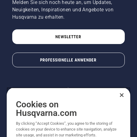
Melden Sie sich noch heute an, um Updates,
Neuigkeiten, Inspirationen und Angebote von
Husqvarna zu erhalten.
NEWSLETTER
PROFESSIONELLE ANWENDER
Cookies on
Husqvarna.com
By clicking “Accept Cookies”, you agree to the storing of
© Husqvarna® AB (publ). Alle Rechte vorbehalten. Die
cookies on your device to enhance site navigation, analyze
Preisangaben sind unverbindliche Preisempfehlungen
site usage, and assist in our marketing efforts.
von Husqvarna Schweiz AG an den teilnehmenden