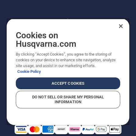
Cookies on
Husqvarna.com
By clicking “Accept Cookies”, you agree to the storing of
© Husqvarna® AB (publ). Alle Rechte vorbehalten. Die
cookies on your device to enhance site navigation, analyze
Preisangaben sind unverbindliche Preisempfehlungen
site usage, and assist in our marketing efforts.
von Husqvarna Schweiz AG an den teilnehmenden
Cookie Policy
Fachhandel, Preise in CHF inklusive 8,1% MWST und
VRG. Änderungen vorbehalten. Alle Preise sind
ACCEPT COOKIES
unverbindliche Preisempfehlungen (inkl. MwSt), es sei
denn sie sind für den direkten Kauf verfügbar.
DO NOT SELL OR SHARE MY PERSONAL
Cookie-Richtlinie
Nutzungsbedingungen
Datenschutzerklärung
INFORMATION
Imprint
Vermutete Verstöße melden