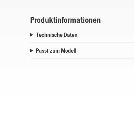
Kit M - Geeignet für offene Rasenflächen
Produktinformationen
Rasenflächen mit maximal 1000 m2.
Technische Daten
Kit L - Geeignet für offene Rasenflächen 
Passt zum Modell
Rasenflächen mit maximal 2500 m2.