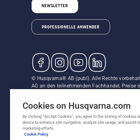
NEWSLETTER
PROFESSIONELLE ANWENDER
© Husqvarna® AB (publ). Alle Rechte vorbehal
AG an den teilnehmenden Fachhandel, Preise i
unverbindliche Preisempfehlungen (inkl. MwSt),
Cookie-Richtlinie
Nutzungsbedingungen
Datenschut
Cookies on Husqvarna.com
By clicking “Accept Cookies”, you agree to the storing of cookies o
device to enhance site navigation, analyze site usage, and assist in
marketing efforts.
Cookie Policy