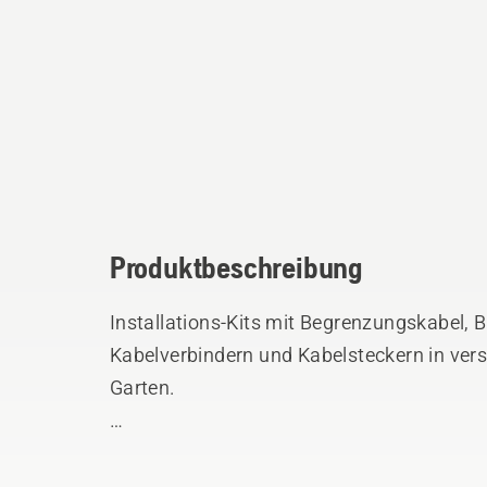
Produktbeschreibung
Installations-Kits mit Begrenzungskabel,
Kabelverbindern und Kabelsteckern in ver
Garten.
Kit S - Geeignet für offene Rasenflächen 
Rasenflächen mit maximal 400 m2.