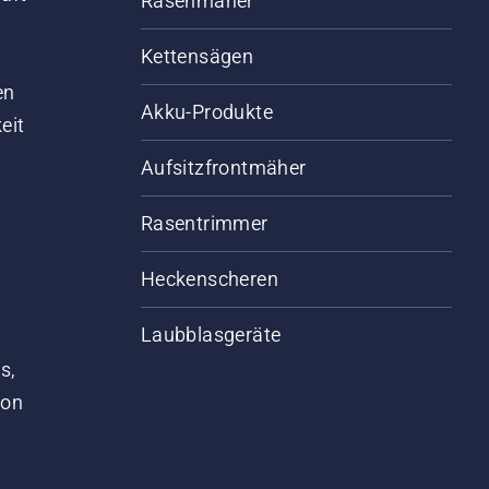
Rasenmäher
Kettensägen
d
en
Akku-Produkte
eit
Aufsitzfrontmäher
Rasentrimmer
Heckenscheren
Laubblasgeräte
s,
von