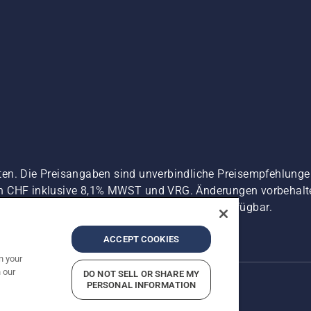
ten. Die Preisangaben sind unverbindliche Preisempfehlun
n CHF inklusive 8,1% MWST und VRG. Änderungen vorbehalten
 es sei denn sie sind für den direkten Kauf verfügbar.
zerklärung
Imprint
Vermutete Verstöße melden
ACCEPT COOKIES
n your
 our
DO NOT SELL OR SHARE MY
PERSONAL INFORMATION