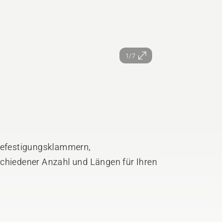
1/7
 Befestigungsklammern,
schiedener Anzahl und Längen für Ihren
bis zu 800 m2 oder komplexe