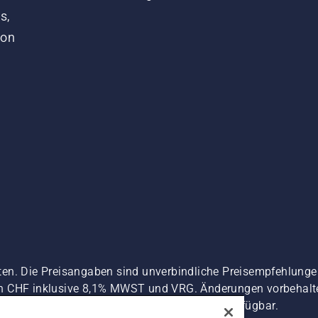
s,
von
ten. Die Preisangaben sind unverbindliche Preisempfehlun
n CHF inklusive 8,1% MWST und VRG. Änderungen vorbehalten
 es sei denn sie sind für den direkten Kauf verfügbar.