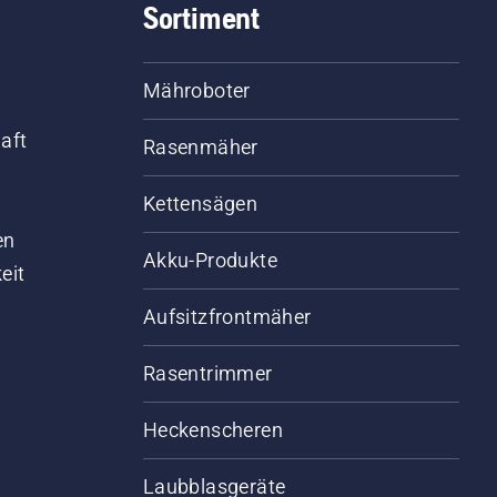
Sortiment
Mähroboter
aft
Rasenmäher
Kettensägen
d
en
Akku-Produkte
eit
Aufsitzfrontmäher
Rasentrimmer
Heckenscheren
Laubblasgeräte