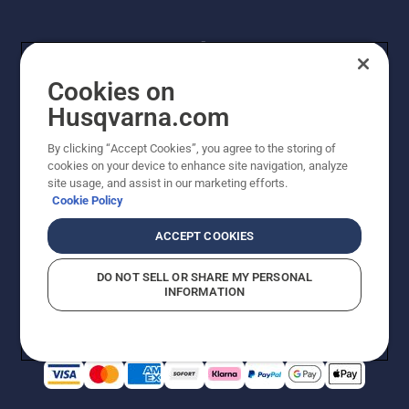
Cookies on
Husqvarna.com
By clicking “Accept Cookies”, you agree to the storing of
© Husqvarna® AB (publ). Alle Rechte vorbehalten. Die
cookies on your device to enhance site navigation, analyze
Preisangaben sind unverbindliche Preisempfehlungen
site usage, and assist in our marketing efforts.
von Husqvarna Schweiz AG an den teilnehmenden
Cookie Policy
Fachhandel, Preise in CHF inklusive 8,1% MWST und
VRG. Änderungen vorbehalten. Alle Preise sind
ACCEPT COOKIES
unverbindliche Preisempfehlungen (inkl. MwSt), es sei
denn sie sind für den direkten Kauf verfügbar.
DO NOT SELL OR SHARE MY PERSONAL
Cookie-Richtlinie
Nutzungsbedingungen
Datenschutzerklärung
INFORMATION
Imprint
Vermutete Verstöße melden