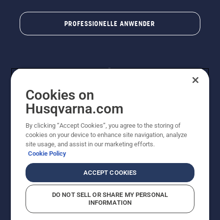
PROFESSIONELLE ANWENDER
Cookies on
Husqvarna.com
By clicking “Accept Cookies”, you agree to the storing of
© Husqvarna® AB (publ). Alle Rechte vorbehalten. Die
cookies on your device to enhance site navigation, analyze
Preisangaben sind unverbindliche Preisempfehlungen
site usage, and assist in our marketing efforts.
von Husqvarna Schweiz AG an den teilnehmenden
Cookie Policy
Fachhandel, Preise in CHF inklusive 8,1% MWST und
VRG. Änderungen vorbehalten. Alle Preise sind
ACCEPT COOKIES
unverbindliche Preisempfehlungen (inkl. MwSt), es sei
denn sie sind für den direkten Kauf verfügbar.
DO NOT SELL OR SHARE MY PERSONAL
Cookie-Richtlinie
Nutzungsbedingungen
Datenschutzerklärung
INFORMATION
Imprint
Vermutete Verstöße melden