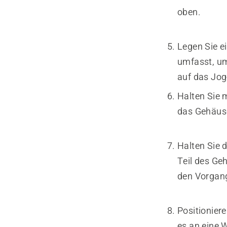
oben.
Legen Sie e
umfasst, um
auf das Jog
Halten Sie 
das Gehäuse
Halten Sie 
Teil des Ge
den Vorgan
Positionier
es an eine 