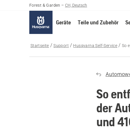
Forest & Garden
–
CH, Deutsch
Geräte
Teile und Zubehör
S
Startseite
Support
Husqvarna Self-Service
So 
Automow
So ent
der A
und 4