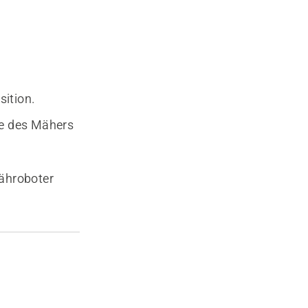
sition.
e des Mähers
ähroboter