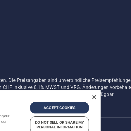
ten. Die Preisangaben sind unverbindliche Preisempfehlun
n CHF inklusive 8,1% MWST und VRG. Änderungen vorbehalten
 es sei denn sie sind für den direkten Kauf verfügbar.
zerklärung
Imprint
Vermutete Verstöße melden
ACCEPT COOKIES
n your
 our
DO NOT SELL OR SHARE MY
PERSONAL INFORMATION