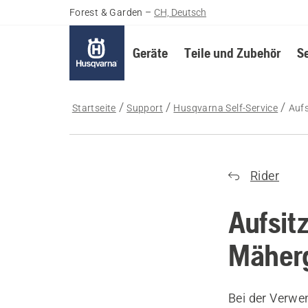
Forest & Garden
–
CH, Deutsch
Geräte
Teile und Zubehör
S
Startseite
Support
Husqvarna Self-Service
Auf
Rider
Aufsit
Mäher
Bei der Verw