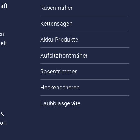
aft
Rasenmäher
Kettensägen
d
en
Akku-Produkte
eit
Aufsitzfrontmäher
Rasentrimmer
Heckenscheren
Laubblasgeräte
s,
von