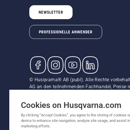
NEWSLETTER
PROFESSIONELLE ANWENDER
© Husqvarna® AB (publ). Alle Rechte vorbehal
AG an den teilnehmenden Fachhandel, Preise i
unverbindliche Preisempfehlungen (inkl. MwSt),
Cookie-Richtlinie
Nutzungsbedingungen
Datenschut
Cookies on Husqvarna.com
By clicking “Accept Cookies”, you agree to the storing of cookies o
device to enhance site navigation, analyze site usage, and assist in
marketing efforts.