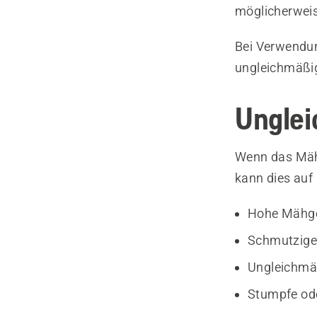
möglicherweis
Bei Verwendun
ungleichmäßig
Unglei
Wenn das Mäh
kann dies auf
Hohe Mähge
Schmutzig
Ungleichmä
Stumpfe ode