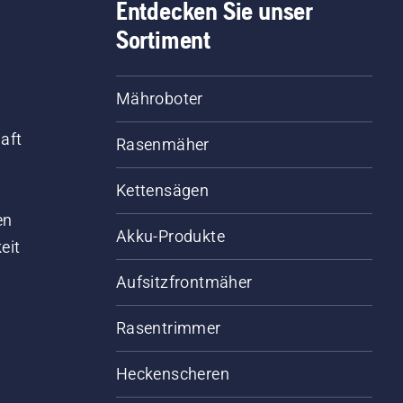
Entdecken Sie unser
Sortiment
Mähroboter
aft
Rasenmäher
Kettensägen
d
en
Akku-Produkte
eit
Aufsitzfrontmäher
Rasentrimmer
Heckenscheren