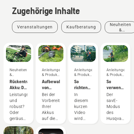
Zugehörige Inhalte
Neuheiten
Veranstaltungen
Kaufberatung
&
Produkte
Neuheiten
Anleitungen
Anleitungen
Anleitungen
&
& Produkt-
& Produkt-
& Produkt-
Produkte
Leitfäden
Leitfäden
Leitfäden
Rückentragbarer
Aufbewahren
So
So
Akku: Die
von
richten
verwenden
Revolution
Husqvarna-
Sie den
Sie den
Leistungsstark
Bei der
In
Der
bei
Akkus
Akku-
savE-
und
Vorbereitung
diesem
savE-
akkubetriebenen
über den
Rucksack
Modus
robust?
Ihrer
kurzen
Modus
Handgeräten
Winter
richtig
an Ihrem
Oder
Akkus
Video
des
ein und
Akku-
geräuscharm
auf die
wird
Husqvarna
passen
Rasentrimmer
und
Winterlagerung
erklärt,
Akku-
ihn an
nachhaltig?
sollten
wie der
Rasentrimme