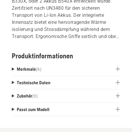
B330X, oder 2 Akkus B540X entwickelt wurde.
Zertifziert nach UN3480 für den sicheren
Transport von Li-Ion Akkus. Der integrierte
Innensatz bietet eine hervorragende Wärme
isolierung und Stossdämpfung während dem
Transport. Ergonomische Griffe seitlich und oben
für einfache Handhabung. Das gut durchdachte
Design ermöglicht das Stapeln von mehreren
Produktinformationen
Boxen, und mit einer Multi-Adapter-Platte
(separat erhältlich) kann die Box auch mit
Merkmale
(
6
)
Drittsystemen verbunden werden.
Technische Daten
Zubehör
(
3
)
Passt zum Modell