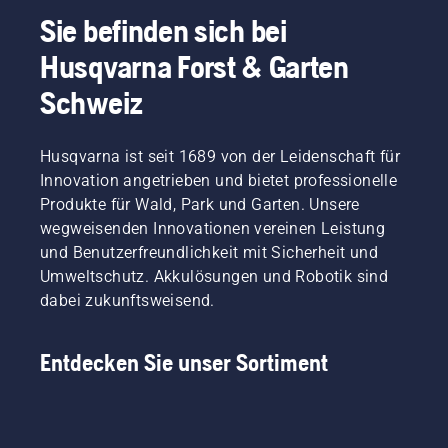
Aufwand
Elektro-
beugt
von
Sie befinden sich bei
erheblich
und
Müdigkeit
leichtem
Husqvarna Forst & Garten
reduziert.
akkubetriebene
vor,
Gras
Handgeräte
sodass
verlängern
Schweiz
bei
Sie
kann.
Husqvarna.
länger
Drücken
und
Sie
Husqvarna ist seit 1689 von der Leidenschaft für
ohne
einfach
Innovation angetrieben und bietet professionelle
Pausen
auf die
arbeiten
Taste
Produkte für Wald, Park und Garten. Unsere
können.
am
wegweisenden Innovationen vereinen Leistung
Akku-
und Benutzerfreundlichkeit mit Sicherheit und
Trimmer,
Umweltschutz. Akkulösungen und Robotik sind
um den
dabei zukunftsweisend.
savE-
Modus
ein- oder
Entdecken Sie unser Sortiment
auszuschalte