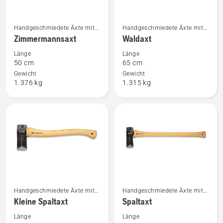
Mehr
Mehr
Handgeschmiedete Äxte mit
Handgeschmiedete Äxte mit
Details
Details
Holzgriff
Holzgriff
Zimmermannsaxt
Waldaxt
zu
zu
Länge
Länge
Zimmermannsaxt
Waldaxt
50 cm
65 cm
anzeigen
anzeigen
Gewicht
Gewicht
1.376 kg
1.315 kg
Mehr
Mehr
Handgeschmiedete Äxte mit
Handgeschmiedete Äxte mit
Details
Details
Holzgriff
Holzgriff
Kleine Spaltaxt
Spaltaxt
zu
zu
Länge
Länge