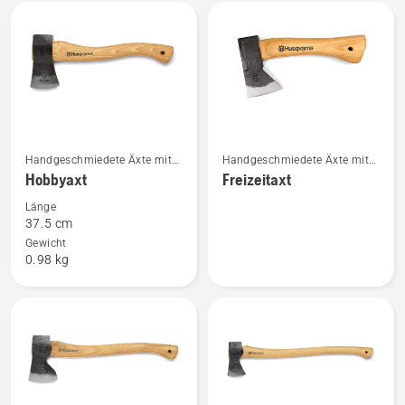
Alle
Produkte
Mehr
Mehr
Handgeschmiedete Äxte mit
Handgeschmiedete Äxte mit
Details
Details
Holzgriff
Holzgriff
Hobbyaxt
Freizeitaxt
zu
zu
Länge
Hobbyaxt
Freizeitaxt
37.5 cm
anzeigen
anzeigen
Gewicht
0.98 kg