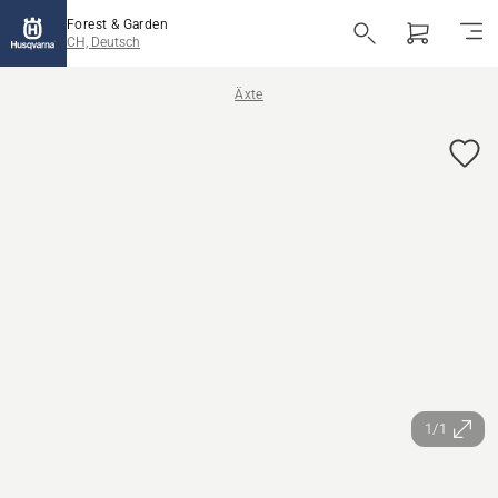
Forest & Garden
CH, Deutsch
Äxte
1/1