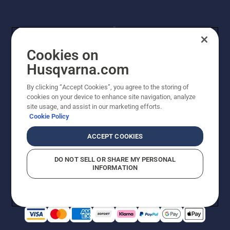
Cookies on
Husqvarna.com
By clicking “Accept Cookies”, you agree to the storing of
© Husqvarna® AB (publ). Alle Rechte vorbehalten. Die
cookies on your device to enhance site navigation, analyze
Preisangaben sind unverbindliche Preisempfehlungen
site usage, and assist in our marketing efforts.
von Husqvarna Schweiz AG an den teilnehmenden
Cookie Policy
Fachhandel, Preise in CHF inklusive 8,1% MWST und
VRG. Änderungen vorbehalten. Alle Preise sind
ACCEPT COOKIES
unverbindliche Preisempfehlungen (inkl. MwSt), es sei
denn sie sind für den direkten Kauf verfügbar.
DO NOT SELL OR SHARE MY PERSONAL
Cookie-Richtlinie
Nutzungsbedingungen
Datenschutzerklärung
INFORMATION
Imprint
Vermutete Verstöße melden