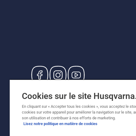
© Husqvarna AB (publ). Tous droits réservés. Le
Cookies sur le site Husqvarn
de vente recommandés (TVA incluse), sauf si le
Politique relative aux cookies
Conditions d'utilisation
En cliquant sur « Accepter tous les cookies », vous acceptez le st
cookies sur votre appareil pour améliorer la navigation sur le site, 
son utilisation et contribuer à nos efforts de marketing.
Lisez notre politique en matière de cookies