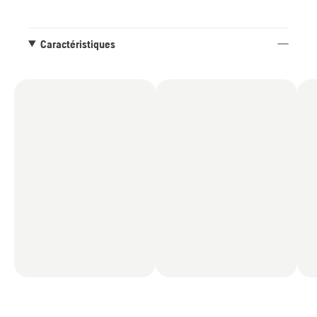
manière optimale dans toutes les conditions. Le
moteur X-Torq® de 60 cc à haut régime facilite
l'abattage, l'ébranchage et le tronçonnage du
Caractéristiques
bois dur et des grands conifères.