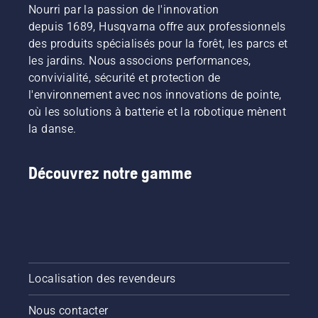
réponses
tronçonneuse.
Nourri par la passion de l'innovation
vous
depuis 1689, Husqvarna offre aux professionnels
aideront
des produits spécialisés pour la forêt, les parcs et
à choisir
les jardins. Nous associons performances,
la taille
et le type
convivialité, sécurité et protection de
de
l'environnement avec nos innovations de pointe,
tronçonneuse
où les solutions à batterie et la robotique mènent
adaptés.
la danse.
Découvrez notre gamme
Localisation des revendeurs
Nous contacter