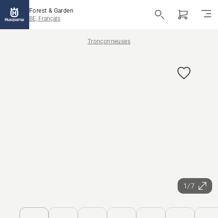
Forest & Garden
BE, Français
Tronçonneuses
1/7