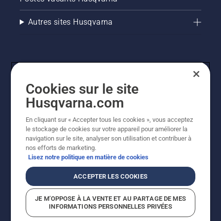
Autres sites Husqvarna
Cookies sur le site
Husqvarna.com
En cliquant sur « Accepter tous les cookies », vous acceptez
© Husqvarna AB (publ). Tous droits réservés. Les prix
le stockage de cookies sur votre appareil pour améliorer la
indiqués sont des prix de vente conseillés. Tous les prix
navigation sur le site, analyser son utilisation et contribuer à
indiqués sont des prix de vente recommandés (TVA
nos efforts de marketing.
incluse), sauf si le produit est disponible pour un achat
Lisez notre politique en matière de cookies
direct.
Politique relative aux cookies
Conditions d'utilisation
ACCEPTER LES COOKIES
Avis de confidentialité
Imprint
Signalement de violations présumées
JE M’OPPOSE À LA VENTE ET AU PARTAGE DE MES
INFORMATIONS PERSONNELLES PRIVÉES