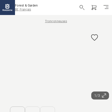
Forest & Garden
BE, Français
Tronçonneuses
1/3