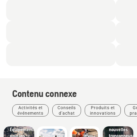
Contenu connexe
Produits
Activités et
Conseils
Produits et
G
et
événements
d'achat
innovations
pra
innovations
Les
Solutions
Équipements
nouvelles
Arboristes
pour les
tronçonneuse