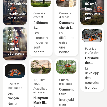
et
professionnels
90 cm3.
professionnels
de
Nous
de
l'exploitation
proposons
Conseils
Conseils
l'entretien
d'achat
d'achat
forestière
plus.
des arbres
4 éléments
Comment
Une
à
choisir la
puissance
prendre
tronçonneuse
Les
La
de
en
la plus
tronçonneuses
différence
60 cm³
compte
adaptée
modernes
entre
conçue
lors de
à vos
sont
une
pour les
Pour les
l'achat
besoins
adaptées
bonne
professionnels
déplacements
d'une
à des
tronçonneuse
L'histoire
tronçonneuse
conditions
et la
des
d'utilisation
tronçonneuse
nouvelles
Le
et à des
la plus
tronçonneuse
développeme
utilisateurs
adaptée
professionnell
des
17 juillet
Guides
spécifiques.
à vos
60 cm³
nouvelles
2022
pratiques
Récits et
Avant
besoins
tronçonneuse
inspiration
Actualités
Comment
d'acheter
peut être
Husqvarna 56
et réseaux
Les
faire
une
significative.
sociaux
et
Husqvarna 540 XP®
tronçonneuses
démarrer
Incroyable
tronçonneuse,
Nous
562 XP® Mark
Mark III
Husqvarna,
votre
Notre
mais
posez-
connaissons
est