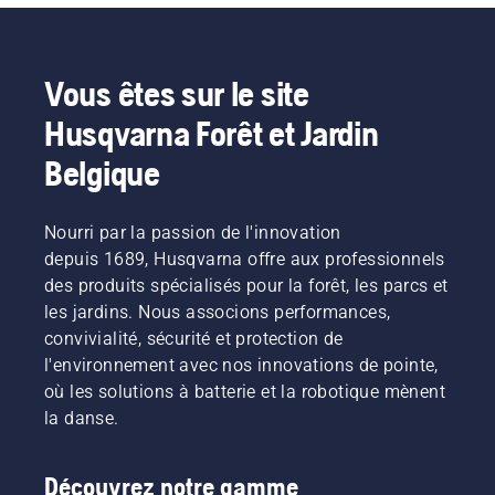
rassemblé
deux
quelques
nouvelles
conseils
tronçonneuses
sur la
Vous êtes sur le site
à
manière
essence
de
Husqvarna Forêt et Jardin
40 cm3
préparer
seront
votre
Belgique
lancées :
tronçonneuse.
Husqvarna 540 XP®
Mark III
Nourri par la passion de l'innovation
et
depuis 1689, Husqvarna offre aux professionnels
Husqvarna T540 XP®
des produits spécialisés pour la forêt, les parcs et
Mark III.
les jardins. Nous associons performances,
convivialité, sécurité et protection de
l'environnement avec nos innovations de pointe,
où les solutions à batterie et la robotique mènent
la danse.
Découvrez notre gamme