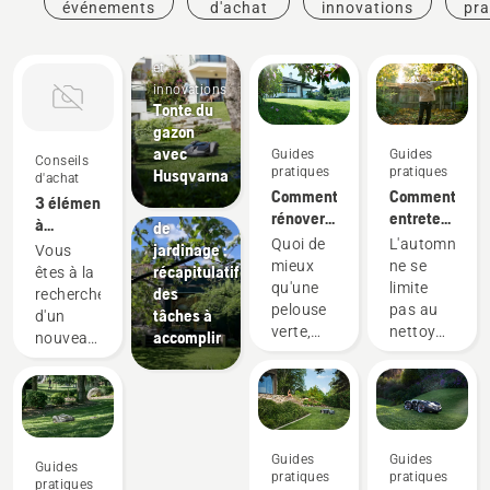
événements
d'achat
innovations
pra
Produits
et
innovations
Tonte du
gazon
avec
Guides
Guides
Conseils
Guides
pratiques
pratiques
Husqvarna
d'achat
pratiques
Comment
Comment
3 éléments
Calendrier
rénover
entretenir
à
de
votre
ma
Quoi de
L'automne
prendre
jardinage :
Vous
pelouse
pelouse
mieux
ne se
en
récapitulatif
êtes à la
et
en
qu'une
limite
compte
des
recherche
réparer
automne :
pelouse
pas au
lors de
tâches à
d'un
les trous
nos
verte,
nettoyage
l'achat
accomplir
nouveau
dans
6 meilleurs
saine et
des
d'un
tracteur
votre
conseils
luxuriante,
feuilles
tracteur
tondeuse
gazon
parfaite
mortes
tondeuse
parfaitement
pour
et à la
adapté à
vous
préparation
vos
Guides
Guides
relaxer
pour les
Guides
besoins ?
pratiques
pratiques
paisiblement
mois
pratiques