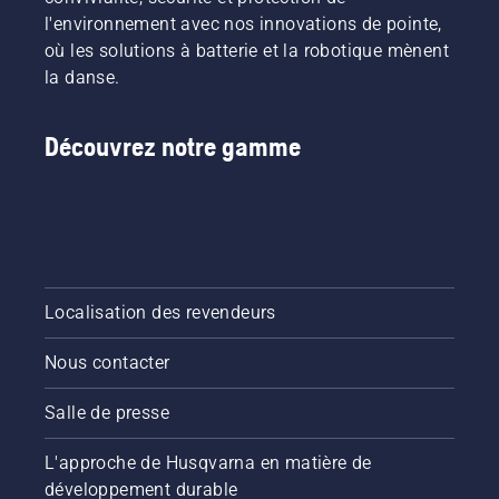
et les
consulter
votre
commencez
l'environnement avec nos innovations de pointe,
feuilles
nos
pelouse
par
broyées.
où les solutions à batterie et la robotique mènent
conseils
reste
consulter
la danse.
essentiels
saine et
nos
tout au
luxuriante.
conseils
long de
essentiels
Découvrez notre gamme
la saison
tout au
pour que
long de
votre
la saison
pelouse
pour que
reste
votre
saine et
pelouse
luxuriante.
reste
Localisation des revendeurs
saine et
luxuriante.
Nous contacter
Salle de presse
L'approche de Husqvarna en matière de
développement durable