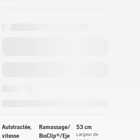
Autotractée,
Ramassage/
53 cm
vitesse
BioClip®/Eje
Largeur de