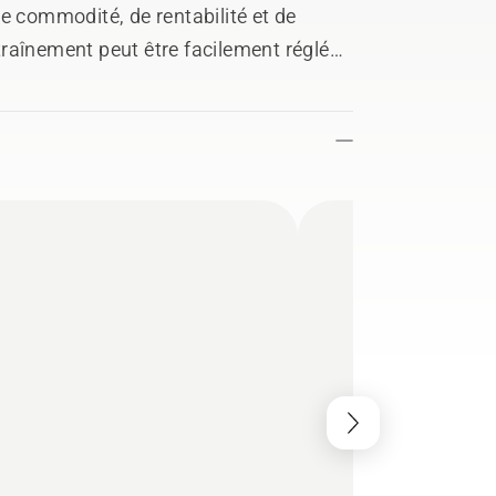
e commodité, de rentabilité et de
raînement peut être facilement réglée
n ergonomique inclut un clavier intuitif,
le ergonomique de la poignée. La
eur des données et des informations sur
ace.