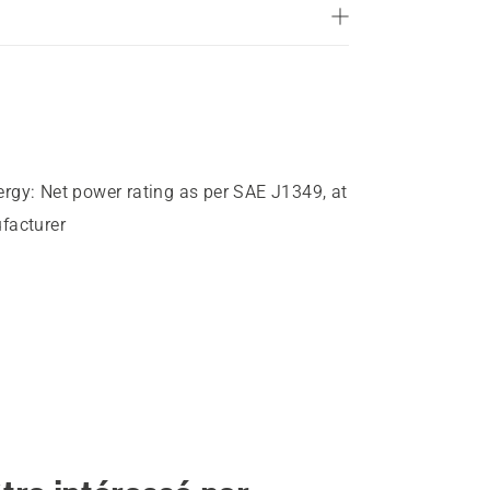
ergy
:
Net power rating as per SAE J1349, at
facturer