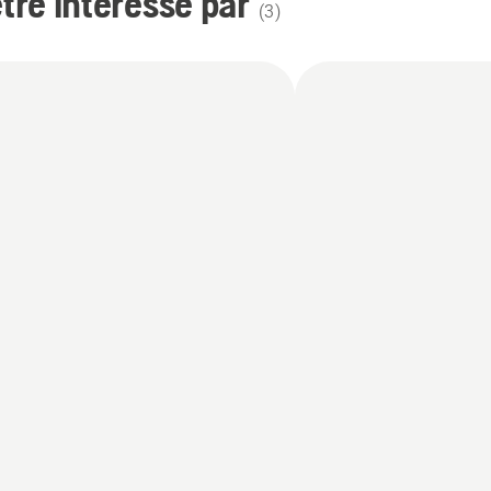
re intéressé par
(
3
)