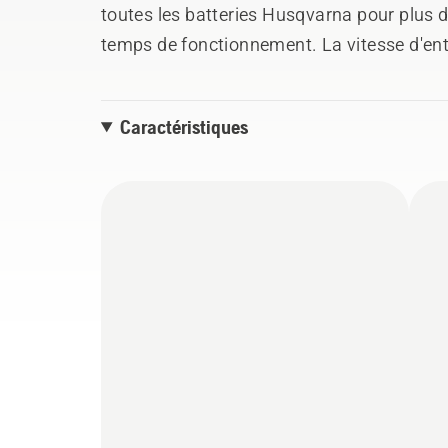
toutes les batteries Husqvarna pour plus d
temps de fonctionnement. La vitesse d'ent
en fonction de vos besoins, et la conceptio
un réglage simple de la hauteur et un ang
Caractéristiques
connectivité Bluetooth fournit à l'utilisat
le produit et permet un entretien plus effic