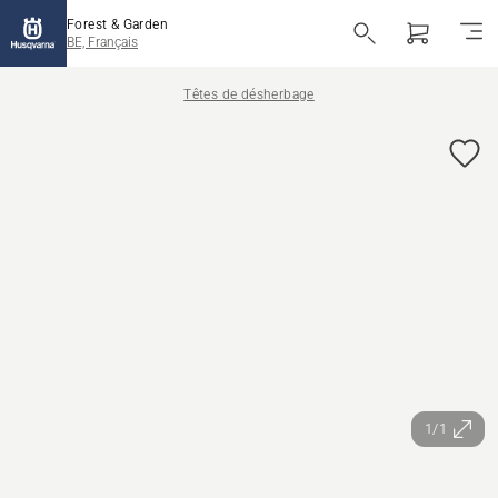
Forest & Garden
BE, Français
Têtes de désherbage
1/1