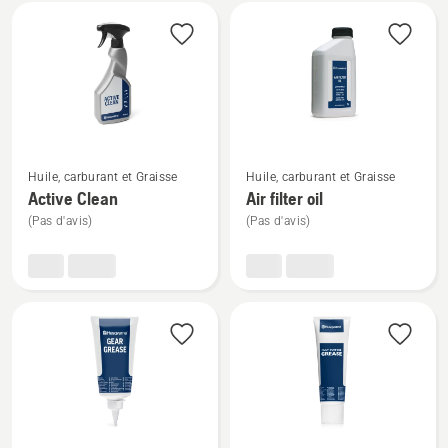
Tous
les
produits
Voir
Voir
Huile, carburant et Graisse
Huile, carburant et Graisse
plus
plus
Active Clean
Air filter oil
de
de
(Pas d'avis)
(Pas d'avis)
détails
détails
sur
sur
Active
Air
Clean
filter
oil