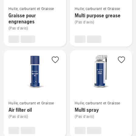
Voir
Voir
Huile, carburant et Graisse
Huile, carburant et Graisse
plus
plus
Graisse pour
Multi purpose grease
de
de
engrenages
(Pas d'avis)
détails
détails
(Pas d'avis)
sur
sur
Graisse
Multi
pour
purpose
engrenages
grease
Voir
Voir
Huile, carburant et Graisse
Huile, carburant et Graisse
plus
plus
Air filter oil
Multi spray
de
de
(Pas d'avis)
(Pas d'avis)
détails
détails
sur
sur
Air
Multi