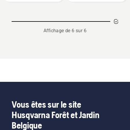
filter
spray
oil
Affichage de 6 sur 6
Vous êtes sur le site
Husqvarna Forêt et Jardin
Belgique