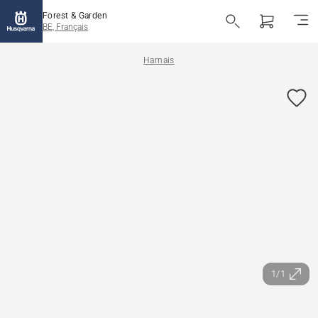
Forest & Garden
BE, Français
Harnais
1/1