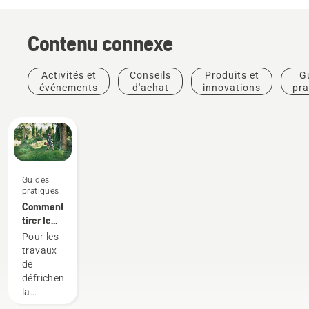
Contenu connexe
Activités et
Conseils
Produits et
G
événements
d'achat
innovations
pra
Guides
pratiques
Comment
tirer le
meilleur
Pour les
parti de
travaux
votre
de
débroussailleuse
défrichement,
la
débroussailleuse