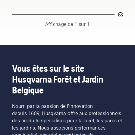
est l'outil
le plus
polyvalent.
Dans ce
Affichage de 1 sur 1
guide
d'utilisation
pour
débroussailleuse,
vous
trouverez
une liste
Vous êtes sur le site
de
Husqvarna Forêt et Jardin
conseils
sur la
Belgique
manière
de
travailler
Nourri par la passion de l'innovation
efficacement
et en
depuis 1689, Husqvarna offre aux professionnels
toute
des produits spécialisés pour la forêt, les parcs et
sécurité
les jardins. Nous associons performances,
avec