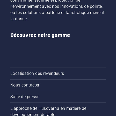
convivialité, sécurité et protection de
votre
l'environnement avec nos innovations de pointe,
débroussailleuse
Husqvarna.
où les solutions à batterie et la robotique mènent
la danse.
Découvrez notre gamme
Localisation des revendeurs
Nous contacter
Salle de presse
L'approche de Husqvarna en matière de
développement durable