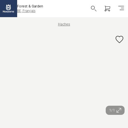
Forest & Garden
BE, Français
Haches
1/1