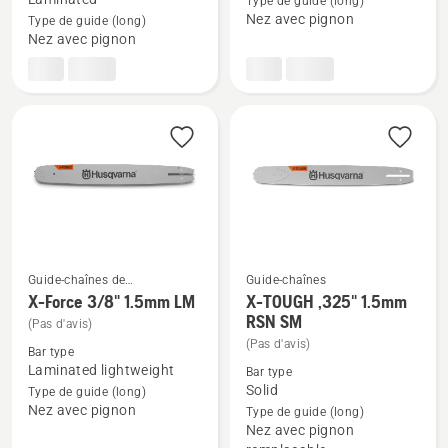
Type de guide (long)
sur
sur
Nez avec pignon
Type de guide (long)
.325"
X-
Nez avec pignon
Lame
Force
de
3/8"
scie
1.5mm
laminée
SM
Petite
Guide-chaînes de
Guide-chaînes
tronçonneuses
X-Force 3/8" 1.5mm LM
X-TOUGH ,325" 1.5mm
Voir
Voir
RSN SM
(Pas d'avis)
plus
plus
(Pas d'avis)
Bar type
de
de
Laminated lightweight
Bar type
détails
détails
Solid
Type de guide (long)
sur
sur
Nez avec pignon
Type de guide (long)
Nez avec pignon
X-
X-