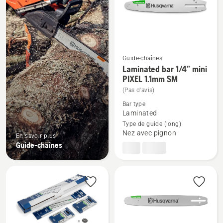
produits
Guide-chaînes
Laminated bar 1/4” mini
Voir
PIXEL 1.1mm SM
plus
(Pas d'avis)
de
Bar type
détails
Laminated
sur
Type de guide (long)
Laminated
Nez avec pignon
En savoir plus
bar
Guide-chaînes
1/4”
mini
PIXEL
1.1mm
SM