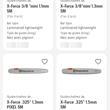
Guide-chaînes de
Guide-chaînes de
tronçonneuses
tronçonneuses
X-Force 3/8 "mini 1.1mm
X-Force 3/8"mini 1.3mm
Voir
Voir
SM
SM
plus
plus
(Pas d'avis)
(Pas d'avis)
de
de
Bar type
Bar type
détails
détails
Laminated lightweight
Laminated lightweight
sur
sur
Type de guide (long)
Type de guide (long)
X-
X-
Nez avec pignon
Nez avec pignon
Force
Force
3/8
3/8"mini
"mini
1.3mm
1.1mm
SM
SM
Guide-chaînes de
Guide-chaînes de
tronçonneuses
tronçonneuses
X-Force .325" 1.3mm
X-Force .325" 1.5mm
Voir
Voir
PIXEL SM
SM
plus
plus