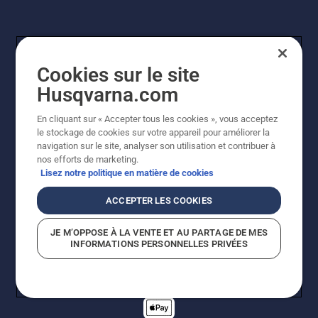
Cookies sur le site
Husqvarna.com
En cliquant sur « Accepter tous les cookies », vous acceptez
© Husqvarna AB (publ). Tous droits réservés. Les prix
le stockage de cookies sur votre appareil pour améliorer la
indiqués sont des prix de vente conseillés. Tous les prix
navigation sur le site, analyser son utilisation et contribuer à
indiqués sont des prix de vente recommandés (TVA
nos efforts de marketing.
incluse), sauf si le produit est disponible pour un achat
Lisez notre politique en matière de cookies
direct.
Politique relative aux cookies
Conditions d'utilisation
ACCEPTER LES COOKIES
Avis de confidentialité
Imprint
Signalement de violations présumées
JE M’OPPOSE À LA VENTE ET AU PARTAGE DE MES
INFORMATIONS PERSONNELLES PRIVÉES