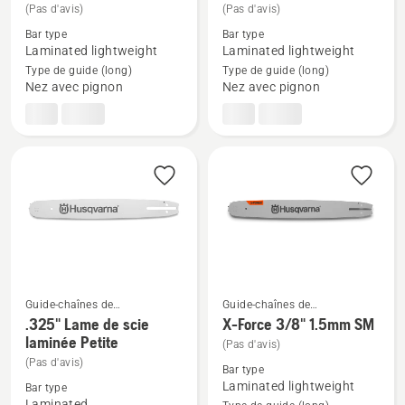
(Pas d'avis)
(Pas d'avis)
de
de
Bar type
Bar type
détails
détails
Laminated lightweight
Laminated lightweight
sur
sur
Type de guide (long)
Type de guide (long)
X-
X-
Nez avec pignon
Nez avec pignon
Force
Force
.325"
.325"
1.3mm
1.5mm
PIXEL
SM
SM
Guide-chaînes de
Guide-chaînes de
tronçonneuses
tronçonneuses
.325" Lame de scie
X-Force 3/8" 1.5mm SM
Voir
Voir
laminée Petite
(Pas d'avis)
plus
plus
(Pas d'avis)
de
de
Bar type
Laminated lightweight
Bar type
détails
détails
Laminated