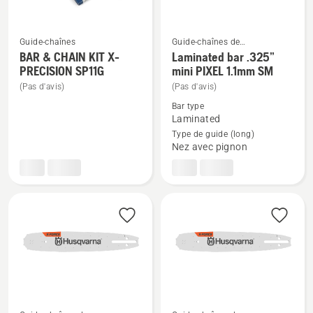
Guide-chaînes
Guide-chaînes de
tronçonneuses
BAR & CHAIN KIT X-
Laminated bar .325”
Voir
Voir
PRECISION SP11G
mini PIXEL 1.1mm SM
plus
plus
(Pas d'avis)
(Pas d'avis)
de
de
Bar type
détails
détails
Laminated
sur
sur
Type de guide (long)
BAR
Laminated
Nez avec pignon
&
bar
CHAIN
.325”
KIT
mini
X-
PIXEL
PRECISION
1.1mm
SP11G
SM