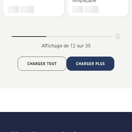
remplaçable
Force
TOUGH
3/8"
,325"
1.5mm
1.5mm
LM
RSN
SM
Affichage de 12 sur 35
CHARGER TOUT
CHARGER PLUS