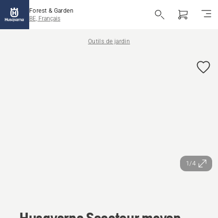
Forest & Garden
BE, Français
Outils de jardin
1/4
Husqvarna Secateur moyen