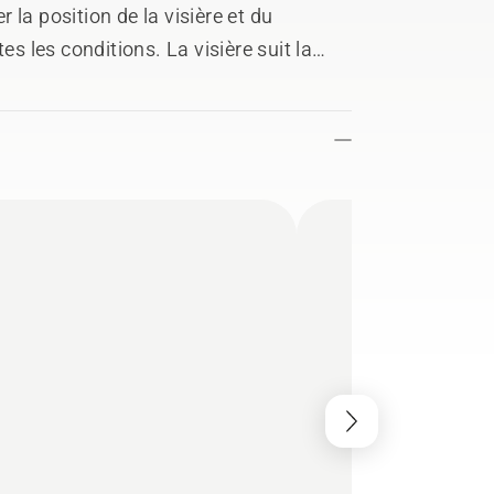
la position de la visière et du
es les conditions. La visière suit la
 champ de vision qu'elle soit en
e dégagée sur la cime des arbres. Dans
confortable afin que vous puissiez
à accomplir. Disponible en deux
 votre environnement.